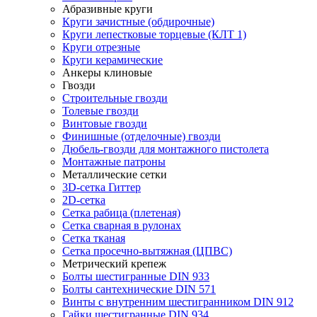
Абразивные круги
Круги зачистные (обдирочные)
Круги лепестковые торцевые (КЛТ 1)
Круги отрезные
Круги керамические
Анкеры клиновые
Гвозди
Строительные гвозди
Толевые гвозди
Винтовые гвозди
Финишные (отделочные) гвозди
Дюбель-гвозди для монтажного пистолета
Монтажные патроны
Металлические сетки
3D-сетка Гиттер
2D-сетка
Сетка рабица (плетеная)
Сетка сварная в рулонах
Сетка тканая
Сетка просечно-вытяжная (ЦПВС)
Метрический крепеж
Болты шестигранные DIN 933
Болты сантехнические DIN 571
Винты с внутренним шестигранником DIN 912
Гайки шестигранные DIN 934