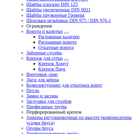
Шайбы плоские DIN 125
Шайбы увеличенные DIN 9021
Шайбы пружинные Гровера
Шпильки резьбовые DIN 975 / DIN 976-1
Ограждения
Ворота и калитки
Распашные калитки
Распашные ворота
Откатные ворота
Заборные столбы
Крепеж для сетки
Крепеж Хомут
Крепеж Паук
Винтовые сваи
Лаги для забора
Комплектующие для откатных ворот
Петли
Замки и засовы
Заглушки для столбов
Профильные трубы
Перфорированный крепеж
Анкеры регулировочные по высоте (компенсаторы
усадки бруса)
Опоры бруса
Перфорированные ленты