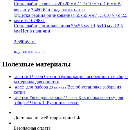
Сетка рабица светлая 20х20 мм / 1,5х10 м / d 1,6 мм
В
корзину
3 460 ₽
/шт.
Код 1001001-0100
Сетка рабица оцинкованная 55х55 мм / 1,5х10 м / d 2,5
мм
Нет в наличии
2 680
₽/шт.
Код 1001005-0700
Полезные материалы
#cетки
Сетки и фильтрация: особенности выбора
15 июля
материала для очистки
#все_для_забора
Все об установке забора из
23 августа
сетки
#cетки
#все_для_забора
Как выбрать сетку для
08 июня
забора? Часть 1. Рулонные сетки
Доставка по всей территории РФ
Безопасная оплата