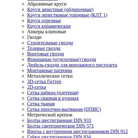
Абразивные круги
Круги зачистные (обдирочные)
Круги лепестковые торцевые (КЛТ 1)
Круги отрезные
Круги керамические
Анкеры клиновые
Гвозди
Строительные гвозди
Толевые гвозди
Винтовые гвозди
Финишные (отделочные) гвозди
Дюбель-гвозди для монтажного пистолета
Монтажные патроны
Металлические сетки
3D-сетка Гиттер
2D-сетка
Сетка рабица (плетеная)
Сетка сварная в рулонах
Сетка тканая
Сетка просечно-вытяжная (ЦПВС)
Метрический крепеж
Болты шестигранные DIN 933
Болты сантехнические DIN 571
Винты с внутренним шестигранником DIN 912
Гайки шестигранные DIN 934