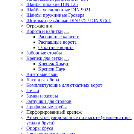
Шайбы плоские DIN 125
Шайбы увеличенные DIN 9021
Шайбы пружинные Гровера
Шпильки резьбовые DIN 975 / DIN 976-1
Ограждения
Ворота и калитки
Распашные калитки
Распашные ворота
Откатные ворота
Заборные столбы
Крепеж для сетки
Крепеж Хомут
Крепеж Паук
Винтовые сваи
Лаги для забора
Комплектующие для откатных ворот
Петли
Замки и засовы
Заглушки для столбов
Профильные трубы
Перфорированный крепеж
Анкеры регулировочные по высоте (компенсаторы
усадки бруса)
Опоры бруса
Перфорированные ленты