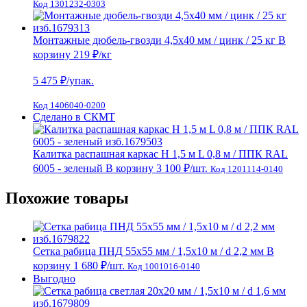
Код 1301232-0303
Монтажные дюбель-гвозди 4,5х40 мм / цинк / 25 кг
В
корзину
219 ₽
/кг
5 475
₽/упак.
Код 1406040-0200
Сделано в СКМТ
Калитка распашная каркас Н 1,5 м L 0,8 м / ППК RAL
6005 - зеленый
В корзину
3 100 ₽
/шт.
Код 1201114-0140
Похожие товары
Сетка рабица ПНД 55х55 мм / 1,5х10 м / d 2,2 мм
В
корзину
1 680 ₽
/шт.
Код 1001016-0140
Выгодно