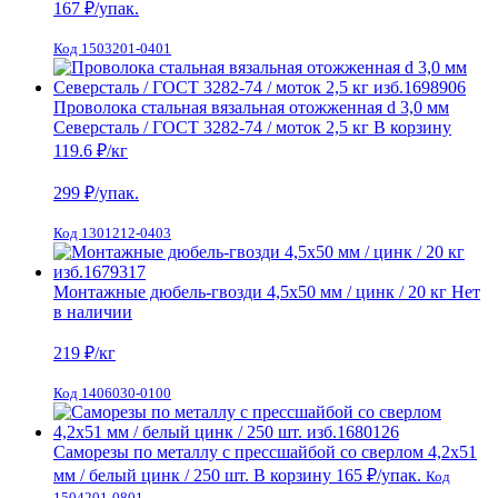
167
₽/упак.
Код 1503201-0401
Проволока стальная вязальная отожженная d 3,0 мм
Северсталь / ГОСТ 3282-74 / моток 2,5 кг
В корзину
119.6 ₽
/кг
299
₽/упак.
Код 1301212-0403
Монтажные дюбель-гвозди 4,5х50 мм / цинк / 20 кг
Нет
в наличии
219
₽/кг
Код 1406030-0100
Саморезы по металлу с прессшайбой со сверлом 4,2х51
мм / белый цинк / 250 шт.
В корзину
165 ₽
/упак.
Код
1504201-0801