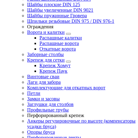
Шайбы плоские DIN 125
Шайбы увеличенные DIN 9021
Шайбы пружинные Гровера
Шпильки резьбовые DIN 975 / DIN 976-1
Ограждения
Ворота и калитки
Распашные калитки
Распашные ворота
Откатные ворота
Заборные столбы
Крепеж для сетки
Крепеж Хомут
Крепеж Паук
Винтовые сваи
Лаги для забора
Комплектующие для откатных ворот
Петли
Замки и засовы
Заглушки для столбов
Профильные трубы
Перфорированный крепеж
Анкеры регулировочные по высоте (компенсаторы
усадки бруса)
Опоры бруса
Перфорированные ленты