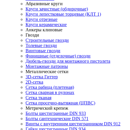
Абразивные круги
Круги зачистные (обдирочные)
Круги лепестковые торцевые (КЛТ 1)
Круги отрезные
Круги керамические
Анкеры клиновые
Гвозди
Строительные гвозди
Толевые гвозди
Винтовые гвозди
Финишные (отделочные) гвозди
Дюбель-гвозди для монтажного пистолета
Монтажные патроны
Металлические сетки
3D-сетка Гиттер
2D-сетка
Сетка рабица (плетеная)
Сетка сварная в рулонах
Сетка тканая
Сетка просечно-вытяжная (ЦПВС)
Метрический крепеж
Болты шестигранные DIN 933
Болты сантехнические DIN 571
Винты с внутренним шестигранником DIN 912
Гайки шестигранные DIN 934