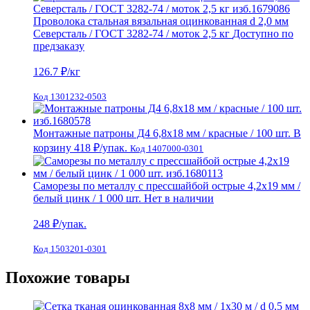
Проволока стальная вязальная оцинкованная d 2,0 мм
Северсталь / ГОСТ 3282-74 / моток 2,5 кг
Доступно по
предзаказу
126.7
₽/кг
Код 1301232-0503
Монтажные патроны Д4 6,8х18 мм / красные / 100 шт.
В
корзину
418 ₽
/упак.
Код 1407000-0301
Саморезы по металлу с прессшайбой острые 4,2х19 мм /
белый цинк / 1 000 шт.
Нет в наличии
248
₽/упак.
Код 1503201-0301
Похожие товары