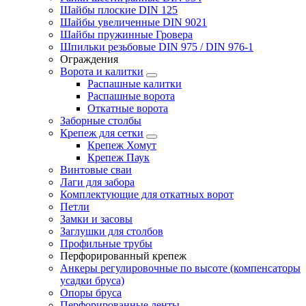
Шайбы плоские DIN 125
Шайбы увеличенные DIN 9021
Шайбы пружинные Гровера
Шпильки резьбовые DIN 975 / DIN 976-1
Ограждения
Ворота и калитки
Распашные калитки
Распашные ворота
Откатные ворота
Заборные столбы
Крепеж для сетки
Крепеж Хомут
Крепеж Паук
Винтовые сваи
Лаги для забора
Комплектующие для откатных ворот
Петли
Замки и засовы
Заглушки для столбов
Профильные трубы
Перфорированный крепеж
Анкеры регулировочные по высоте (компенсаторы
усадки бруса)
Опоры бруса
Перфорированные ленты