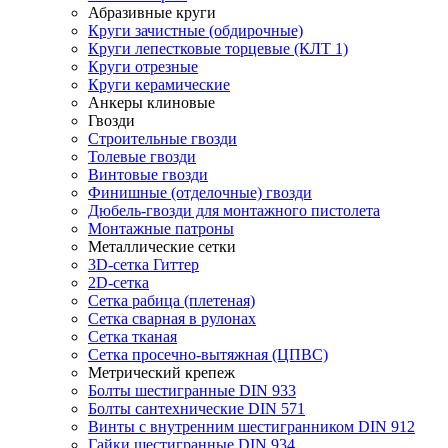
Абразивные круги
Круги зачистные (обдирочные)
Круги лепестковые торцевые (КЛТ 1)
Круги отрезные
Круги керамические
Анкеры клиновые
Гвозди
Строительные гвозди
Толевые гвозди
Винтовые гвозди
Финишные (отделочные) гвозди
Дюбель-гвозди для монтажного пистолета
Монтажные патроны
Металлические сетки
3D-сетка Гиттер
2D-сетка
Сетка рабица (плетеная)
Сетка сварная в рулонах
Сетка тканая
Сетка просечно-вытяжная (ЦПВС)
Метрический крепеж
Болты шестигранные DIN 933
Болты сантехнические DIN 571
Винты с внутренним шестигранником DIN 912
Гайки шестигранные DIN 934