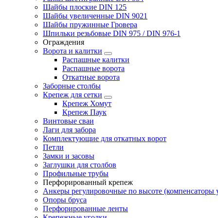
Шайбы плоские DIN 125
Шайбы увеличенные DIN 9021
Шайбы пружинные Гровера
Шпильки резьбовые DIN 975 / DIN 976-1
Ограждения
Ворота и калитки
Распашные калитки
Распашные ворота
Откатные ворота
Заборные столбы
Крепеж для сетки
Крепеж Хомут
Крепеж Паук
Винтовые сваи
Лаги для забора
Комплектующие для откатных ворот
Петли
Замки и засовы
Заглушки для столбов
Профильные трубы
Перфорированный крепеж
Анкеры регулировочные по высоте (компенсаторы у
Опоры бруса
Перфорированные ленты
Крепежные уголки