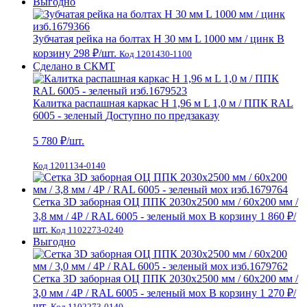
Выгодно
Зубчатая рейка на болтах H 30 мм L 1000 мм / цинк
В
корзину
298 ₽
/шт.
Код 1201430-1100
Сделано в СКМТ
Калитка распашная каркас Н 1,96 м L 1,0 м / ППК RAL
6005 - зеленый
Доступно по предзаказу
5 780
₽/шт.
Код 1201134-0140
Сетка 3D заборная ОЦ ППК 2030х2500 мм / 60х200 мм /
3,8 мм / 4Р / RAL 6005 - зеленый мох
В корзину
1 860 ₽
/
шт.
Код 1102273-0240
Выгодно
Сетка 3D заборная ОЦ ППК 2030х2500 мм / 60х200 мм /
3,0 мм / 4Р / RAL 6005 - зеленый мох
В корзину
1 270 ₽
/
шт.
Код 1102273-0140