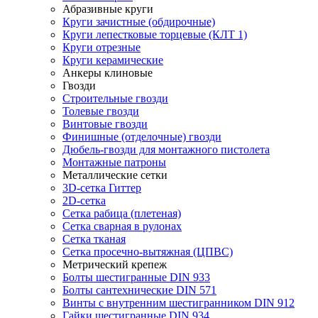
Абразивные круги
Круги зачистные (обдирочные)
Круги лепестковые торцевые (КЛТ 1)
Круги отрезные
Круги керамические
Анкеры клиновые
Гвозди
Строительные гвозди
Толевые гвозди
Винтовые гвозди
Финишные (отделочные) гвозди
Дюбель-гвозди для монтажного пистолета
Монтажные патроны
Металлические сетки
3D-сетка Гиттер
2D-сетка
Сетка рабица (плетеная)
Сетка сварная в рулонах
Сетка тканая
Сетка просечно-вытяжная (ЦПВС)
Метрический крепеж
Болты шестигранные DIN 933
Болты сантехнические DIN 571
Винты с внутренним шестигранником DIN 912
Гайки шестигранные DIN 934