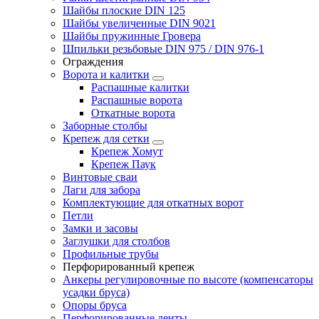
Шайбы плоские DIN 125
Шайбы увеличенные DIN 9021
Шайбы пружинные Гровера
Шпильки резьбовые DIN 975 / DIN 976-1
Ограждения
Ворота и калитки
Распашные калитки
Распашные ворота
Откатные ворота
Заборные столбы
Крепеж для сетки
Крепеж Хомут
Крепеж Паук
Винтовые сваи
Лаги для забора
Комплектующие для откатных ворот
Петли
Замки и засовы
Заглушки для столбов
Профильные трубы
Перфорированный крепеж
Анкеры регулировочные по высоте (компенсаторы
усадки бруса)
Опоры бруса
Перфорированные ленты