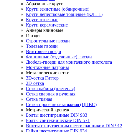
Абразивные круги
Круги зачистные (обдирочные)
Круги лепестковые торцевые (КЛТ 1)
Круги отрезные
Круги керамические
Анкеры клиновые
Гвозди
Строительные гвозди
Толевые гвозди
Винтовые гвозди
Финишные (отделочные) гвозди
Дюбель-гвозди для монтажного пистолета
Монтажные патроны
Металлические сетки
3D-сетка Гиттер
2D-сетка
Сетка рабица (плетеная)
Сетка сварная в рулонах
Сетка тканая
Сетка просечно-вытяжная (ЦПВС)
Метрический крепеж
Болты шестигранные DIN 933
Болты сантехнические DIN 571
Винты с внутренним шестигранником DIN 912
Гайки шестигранные DIN 934