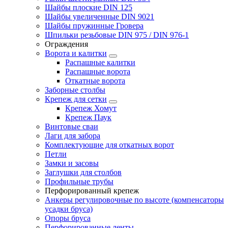
Шайбы плоские DIN 125
Шайбы увеличенные DIN 9021
Шайбы пружинные Гровера
Шпильки резьбовые DIN 975 / DIN 976-1
Ограждения
Ворота и калитки
Распашные калитки
Распашные ворота
Откатные ворота
Заборные столбы
Крепеж для сетки
Крепеж Хомут
Крепеж Паук
Винтовые сваи
Лаги для забора
Комплектующие для откатных ворот
Петли
Замки и засовы
Заглушки для столбов
Профильные трубы
Перфорированный крепеж
Анкеры регулировочные по высоте (компенсаторы
усадки бруса)
Опоры бруса
Перфорированные ленты