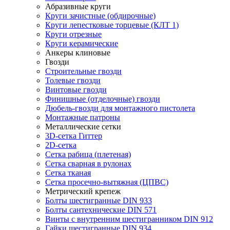
Абразивные круги
Круги зачистные (обдирочные)
Круги лепестковые торцевые (КЛТ 1)
Круги отрезные
Круги керамические
Анкеры клиновые
Гвозди
Строительные гвозди
Толевые гвозди
Винтовые гвозди
Финишные (отделочные) гвозди
Дюбель-гвозди для монтажного пистолета
Монтажные патроны
Металлические сетки
3D-сетка Гиттер
2D-сетка
Сетка рабица (плетеная)
Сетка сварная в рулонах
Сетка тканая
Сетка просечно-вытяжная (ЦПВС)
Метрический крепеж
Болты шестигранные DIN 933
Болты сантехнические DIN 571
Винты с внутренним шестигранником DIN 912
Гайки шестигранные DIN 934