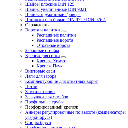
Шайбы плоские DIN 125
Шайбы увеличенные DIN 9021
Шайбы пружинные Гровера
Шпильки резьбовые DIN 975 / DIN 976-1
Ограждения
Ворота и калитки
Распашные калитки
Распашные ворота
Откатные ворота
Заборные столбы
Крепеж для сетки
Крепеж Хомут
Крепеж Паук
Винтовые сваи
Лаги для забора
Комплектующие для откатных ворот
Петли
Замки и засовы
Заглушки для столбов
Профильные трубы
Перфорированный крепеж
Анкеры регулировочные по высоте (компенсаторы
усадки бруса)
Опоры бруса
Перфорированные ленты