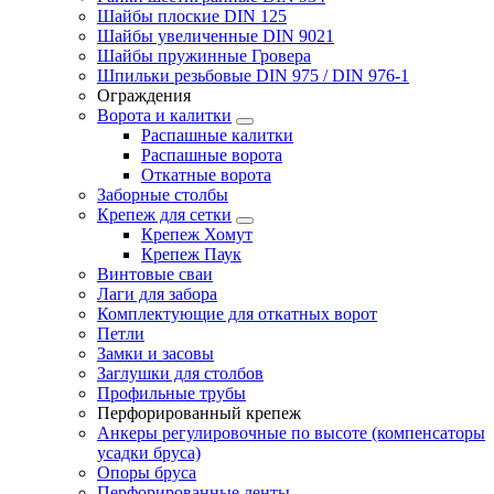
Шайбы плоские DIN 125
Шайбы увеличенные DIN 9021
Шайбы пружинные Гровера
Шпильки резьбовые DIN 975 / DIN 976-1
Ограждения
Ворота и калитки
Распашные калитки
Распашные ворота
Откатные ворота
Заборные столбы
Крепеж для сетки
Крепеж Хомут
Крепеж Паук
Винтовые сваи
Лаги для забора
Комплектующие для откатных ворот
Петли
Замки и засовы
Заглушки для столбов
Профильные трубы
Перфорированный крепеж
Анкеры регулировочные по высоте (компенсаторы
усадки бруса)
Опоры бруса
Перфорированные ленты