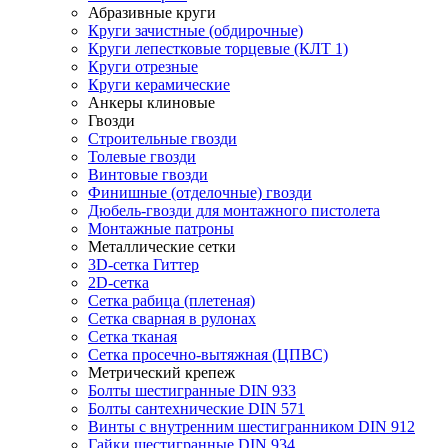
Абразивные круги
Круги зачистные (обдирочные)
Круги лепестковые торцевые (КЛТ 1)
Круги отрезные
Круги керамические
Анкеры клиновые
Гвозди
Строительные гвозди
Толевые гвозди
Винтовые гвозди
Финишные (отделочные) гвозди
Дюбель-гвозди для монтажного пистолета
Монтажные патроны
Металлические сетки
3D-сетка Гиттер
2D-сетка
Сетка рабица (плетеная)
Сетка сварная в рулонах
Сетка тканая
Сетка просечно-вытяжная (ЦПВС)
Метрический крепеж
Болты шестигранные DIN 933
Болты сантехнические DIN 571
Винты с внутренним шестигранником DIN 912
Гайки шестигранные DIN 934