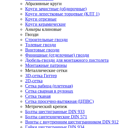
Абразивные круги
Круги зачистные (обдирочные)
Круги лепестковые торцевые (КЛТ 1)
Круги отрезные
Круги керамические
Анкеры клиновые
Гвозди
Строительные гвозди
Толевые гвозди
Винтовые гвозди
Финишные (отделочные) гвозди
Дюбель-гвозди для монтажного пистолета
Монтажные патроны
Металлические сетки
3D-сетка Гиттер
2D-сетка
Сетка рабица (плетеная)
Сетка сварная в рулонах
Сетка тканая
Сетка просечно-вытяжная (ЦПВС)
Метрический крепеж
Болты шестигранные DIN 933
Болты сантехнические DIN 571
Винты с внутренним шестигранником DIN 912
Гайки шестигранные DIN 934