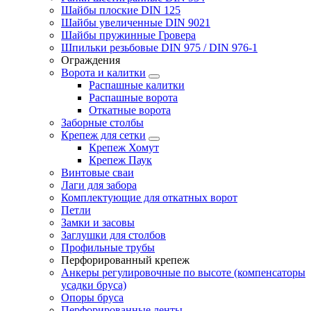
Шайбы плоские DIN 125
Шайбы увеличенные DIN 9021
Шайбы пружинные Гровера
Шпильки резьбовые DIN 975 / DIN 976-1
Ограждения
Ворота и калитки
Распашные калитки
Распашные ворота
Откатные ворота
Заборные столбы
Крепеж для сетки
Крепеж Хомут
Крепеж Паук
Винтовые сваи
Лаги для забора
Комплектующие для откатных ворот
Петли
Замки и засовы
Заглушки для столбов
Профильные трубы
Перфорированный крепеж
Анкеры регулировочные по высоте (компенсаторы
усадки бруса)
Опоры бруса
Перфорированные ленты