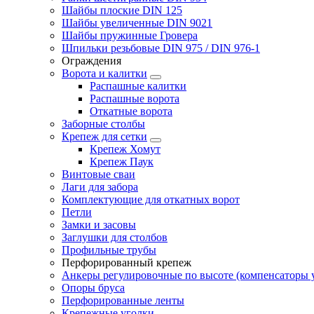
Шайбы плоские DIN 125
Шайбы увеличенные DIN 9021
Шайбы пружинные Гровера
Шпильки резьбовые DIN 975 / DIN 976-1
Ограждения
Ворота и калитки
Распашные калитки
Распашные ворота
Откатные ворота
Заборные столбы
Крепеж для сетки
Крепеж Хомут
Крепеж Паук
Винтовые сваи
Лаги для забора
Комплектующие для откатных ворот
Петли
Замки и засовы
Заглушки для столбов
Профильные трубы
Перфорированный крепеж
Анкеры регулировочные по высоте (компенсаторы у
Опоры бруса
Перфорированные ленты
Крепежные уголки