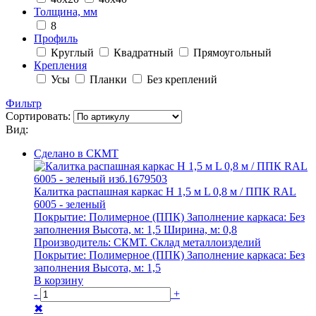
Толщина, мм
8
Профиль
Круглый
Квадратный
Прямоугольный
Крепления
Усы
Планки
Без креплений
Фильтр
Сортировать:
Вид:
Сделано в СКМТ
Калитка распашная каркас Н 1,5 м L 0,8 м / ППК RAL
6005 - зеленый
Покрытие:
Полимерное (ППК)
Заполнение каркаса:
Без
заполнения
Высота, м:
1,5
Ширина, м:
0,8
Производитель:
СКМТ. Склад металлоизделий
Покрытие:
Полимерное (ППК)
Заполнение каркаса:
Без
заполнения
Высота, м:
1,5
В корзину
-
+
✖