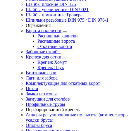
Шайбы плоские DIN 125
Шайбы увеличенные DIN 9021
Шайбы пружинные Гровера
Шпильки резьбовые DIN 975 / DIN 976-1
Ограждения
Ворота и калитки
Распашные калитки
Распашные ворота
Откатные ворота
Заборные столбы
Крепеж для сетки
Крепеж Хомут
Крепеж Паук
Винтовые сваи
Лаги для забора
Комплектующие для откатных ворот
Петли
Замки и засовы
Заглушки для столбов
Профильные трубы
Перфорированный крепеж
Анкеры регулировочные по высоте (компенсаторы
усадки бруса)
Опоры бруса
Перфорированные ленты