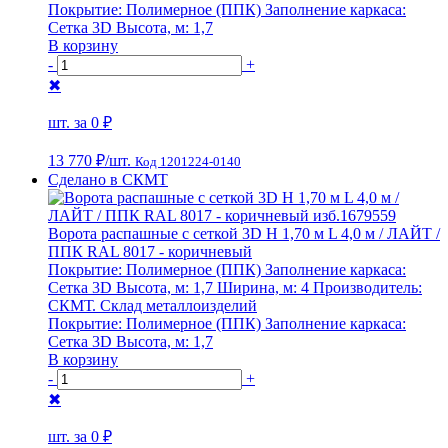
Покрытие:
Полимерное (ППК)
Заполнение каркаса:
Сетка 3D
Высота, м:
1,7
В корзину
-
+
✖
шт. за
0 ₽
13 770 ₽
/шт.
Код 1201224-0140
Сделано в СКМТ
Ворота распашные с сеткой 3D Н 1,70 м L 4,0 м / ЛАЙТ /
ППК RAL 8017 - коричневый
Покрытие:
Полимерное (ППК)
Заполнение каркаса:
Сетка 3D
Высота, м:
1,7
Ширина, м:
4
Производитель:
СКМТ. Склад металлоизделий
Покрытие:
Полимерное (ППК)
Заполнение каркаса:
Сетка 3D
Высота, м:
1,7
В корзину
-
+
✖
шт. за
0 ₽