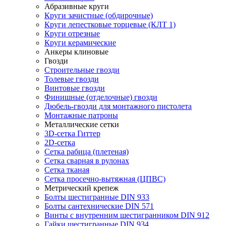
Абразивные круги
Круги зачистные (обдирочные)
Круги лепестковые торцевые (КЛТ 1)
Круги отрезные
Круги керамические
Анкеры клиновые
Гвозди
Строительные гвозди
Толевые гвозди
Винтовые гвозди
Финишные (отделочные) гвозди
Дюбель-гвозди для монтажного пистолета
Монтажные патроны
Металлические сетки
3D-сетка Гиттер
2D-сетка
Сетка рабица (плетеная)
Сетка сварная в рулонах
Сетка тканая
Сетка просечно-вытяжная (ЦПВС)
Метрический крепеж
Болты шестигранные DIN 933
Болты сантехнические DIN 571
Винты с внутренним шестигранником DIN 912
Гайки шестигранные DIN 934