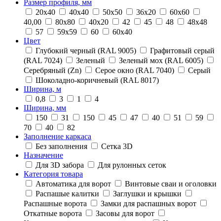
Размер профиля, мм
20х40
40х40
50х50
36х20
60х60
40,00
80х80
40х20
42
45
48
48х48
57
59х59
60
60х40
Цвет
Глубокий черный (RAL 9005)
Графитовый серый
(RAL 7024)
Зеленый
Зеленый мох (RAL 6005)
Серебряный (Zn)
Серое окно (RAL 7040)
Серый
Шоколадно-коричневый (RAL 8017)
Ширина, м
0,8
3
1
4
Ширина, мм
150
31
150
45
47
40
51
59
70
40
82
Заполнение каркаса
Без заполнения
Сетка 3D
Назначение
Для 3D забора
Для рулонных сеток
Категория товара
Автоматика для ворот
Винтовые сваи и оголовки
Распашые калитки
Заглушки и крышки
Распашные ворота
Замки для распашных ворот
Откатные ворота
Засовы для ворот