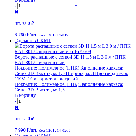
-
+
✖
шт. за
0 ₽
6 760 ₽
/шт.
Код 1201214-0190
Сделано в СКМТ
Ворота распашные с сеткой 3D Н 1,5 м L 3,0 м / ППК
RAL 8017 - коричневый
Покрытие:
Полимерное (ППК)
Заполнение каркаса:
Сетка 3D
Высота, м:
1,5
Ширина, м:
3
Производитель:
СКМТ. Склад металлоизделий
Покрытие:
Полимерное (ППК)
Заполнение каркаса:
Сетка 3D
Высота, м:
1,5
В корзину
-
+
✖
шт. за
0 ₽
7 990 ₽
/шт.
Код 1201214-0260
Сделано в СКМТ