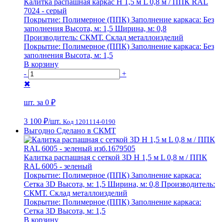
Калитка распашная каркас Н 1,5 м L 0,8 м / ППК RAL
7024 - серый
Покрытие:
Полимерное (ППК)
Заполнение каркаса:
Без
заполнения
Высота, м:
1,5
Ширина, м:
0,8
Производитель:
СКМТ. Склад металлоизделий
Покрытие:
Полимерное (ППК)
Заполнение каркаса:
Без
заполнения
Высота, м:
1,5
В корзину
-
+
✖
шт. за
0 ₽
3 100 ₽
/шт.
Код 1201114-0190
Выгодно
Сделано в СКМТ
Калитка распашная с сеткой 3D Н 1,5 м L 0,8 м / ППК
RAL 6005 - зеленый
Покрытие:
Полимерное (ППК)
Заполнение каркаса:
Сетка 3D
Высота, м:
1,5
Ширина, м:
0,8
Производитель:
СКМТ. Склад металлоизделий
Покрытие:
Полимерное (ППК)
Заполнение каркаса:
Сетка 3D
Высота, м:
1,5
В корзину