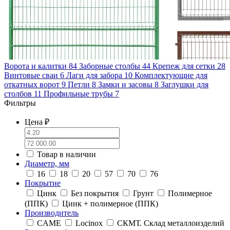
Ворота и калитки
84
Заборные столбы
44
Крепеж для сетки
28
Винтовые сваи
6
Лаги для забора
10
Комплектующие для
откатных ворот
9
Петли
8
Замки и засовы
8
Заглушки для
столбов
11
Профильные трубы
7
Фильтры
Цена ₽
Товар в наличии
Диаметр, мм
16
18
20
57
70
76
Покрытие
Цинк
Без покрытия
Грунт
Полимерное
(ППК)
Цинк + полимерное (ППК)
Производитель
CAME
Locinox
СКМТ. Склад металлоизделий