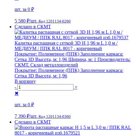
шт. за
0 ₽
5 580 ₽
/шт.
Код 1201134-0260
Сделано в СКМТ
Калитка распашная с сеткой 3D Н 1,96 м L 1,0 м /
МЕДИУМ / ППК RAL 8017 - коричневый
Покрытие:
Полимерное (ППК)
Заполнение каркаса:
Сетка 3D
Высота, м:
1,96
Ширина, м:
1
Производитель:
СКМТ. Склад металлоизделий
Покрытие:
Полимерное (ППК)
Заполнение каркаса:
Сетка 3D
Высота, м:
1,96
В корзину
-
+
✖
шт. за
0 ₽
7 390 ₽
/шт.
Код 1201134-0360
Сделано в СКМТ