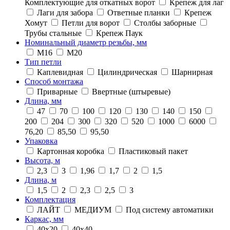
Комплектующие для откатных ворот
Крепеж для лаг
Лаги для забора
Ответные планки
Крепеж
Хомут
Петли для ворот
Столбы заборные
Трубы стальные
Крепеж Паук
Номинальный диаметр резьбы, мм
М16
М20
Тип петли
Каплевидная
Цилиндрическая
Шарнирная
Способ монтажа
Приварные
Ввертные (штыревые)
Длина, мм
47
70
100
120
130
140
150
200
204
300
320
520
1000
6000
76,20
85,50
95,50
Упаковка
Картонная коробка
Пластиковый пакет
Высота, м
2,3
3
1,96
1,7
2
1,5
Длина, м
1,5
2
2,3
2,5
3
Комплектация
ЛАЙТ
МЕДИУМ
Под систему автоматики
Каркас, мм
40x20
40x40