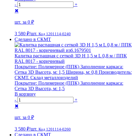
-
+
✖
шт. за
0 ₽
3 580 ₽
/шт.
Код 1201114-0240
Сделано в СКМТ
Калитка распашная с сеткой 3D Н 1,5 м L 0,8 м / ППК
RAL 8017 - коричневый
Покрытие:
Полимерное (ППК)
Заполнение каркаса:
Сетка 3D
Высота, м:
1,5
Ширина, м:
0,8
Производитель:
СКМТ. Склад металлоизделий
Покрытие:
Полимерное (ППК)
Заполнение каркаса:
Сетка 3D
Высота, м:
1,5
В корзину
-
+
✖
шт. за
0 ₽
3 580 ₽
/шт.
Код 1201114-0260
Сделано в СКМТ