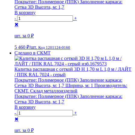
Покрытие:
Полимерное (ППК)
Заполнение каркаса:
Сетка 3D
Высота, м:
1,7
В корзину
-
+
✖
шт. за
0 ₽
5 460 ₽
/шт.
Код 1201124-0160
Сделано в СКМТ
Калитка распашная с сеткой 3D Н 1,70 м L 1,0 м / ЛАЙТ
/ ППК RAL 7024 - серый
Покрытие:
Полимерное (ППК)
Заполнение каркаса:
Сетка 3D
Высота, м:
1,7
Ширина, м:
1
Производитель:
СКМТ. Склад металлоизделий
Покрытие:
Полимерное (ППК)
Заполнение каркаса:
Сетка 3D
Высота, м:
1,7
В корзину
-
+
✖
шт. за
0 ₽