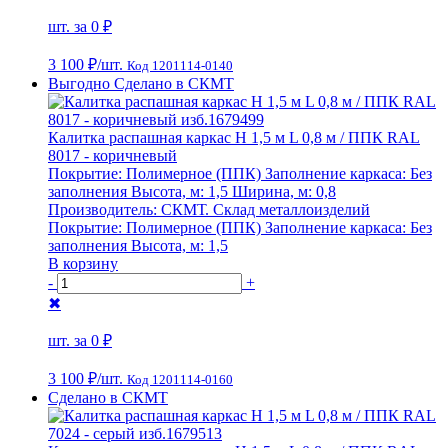
шт. за
0 ₽
3 100 ₽
/шт.
Код 1201114-0140
Выгодно
Сделано в СКМТ
Калитка распашная каркас Н 1,5 м L 0,8 м / ППК RAL
8017 - коричневый
Покрытие:
Полимерное (ППК)
Заполнение каркаса:
Без
заполнения
Высота, м:
1,5
Ширина, м:
0,8
Производитель:
СКМТ. Склад металлоизделий
Покрытие:
Полимерное (ППК)
Заполнение каркаса:
Без
заполнения
Высота, м:
1,5
В корзину
-
+
✖
шт. за
0 ₽
3 100 ₽
/шт.
Код 1201114-0160
Сделано в СКМТ