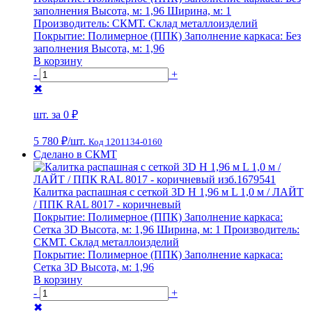
заполнения
Высота, м:
1,96
Ширина, м:
1
Производитель:
СКМТ. Склад металлоизделий
Покрытие:
Полимерное (ППК)
Заполнение каркаса:
Без
заполнения
Высота, м:
1,96
В корзину
-
+
✖
шт. за
0 ₽
5 780 ₽
/шт.
Код 1201134-0160
Сделано в СКМТ
Калитка распашная с сеткой 3D Н 1,96 м L 1,0 м / ЛАЙТ
/ ППК RAL 8017 - коричневый
Покрытие:
Полимерное (ППК)
Заполнение каркаса:
Сетка 3D
Высота, м:
1,96
Ширина, м:
1
Производитель:
СКМТ. Склад металлоизделий
Покрытие:
Полимерное (ППК)
Заполнение каркаса:
Сетка 3D
Высота, м:
1,96
В корзину
-
+
✖