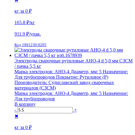
кг за
0 ₽
165.8 ₽
/кг
911.9
₽/упак.
Код 1901230-0205
Электроды сварочные рутиловые АНО-4 d 5,0 мм СЗСМ
/ пачка 5,5 кг
Марка электродов:
АНО-4
Диаметр, мм:
5
Назначение:
Для трубопроводов
Покрытие:
Рутиловое (Р)
Производитель:
Судиславский завод сварочных
материалов (СЗСМ)
Марка электродов:
АНО-4
Диаметр, мм:
5
Назначение:
Для трубопроводов
В корзину
-
+
✖
кг за
0 ₽