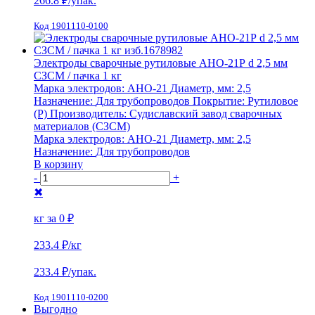
266.8
₽/упак.
Код 1901110-0100
Электроды сварочные рутиловые АНО-21Р d 2,5 мм
СЗСМ / пачка 1 кг
Марка электродов:
АНО-21
Диаметр, мм:
2,5
Назначение:
Для трубопроводов
Покрытие:
Рутиловое
(Р)
Производитель:
Судиславский завод сварочных
материалов (СЗСМ)
Марка электродов:
АНО-21
Диаметр, мм:
2,5
Назначение:
Для трубопроводов
В корзину
-
+
✖
кг за
0 ₽
233.4 ₽
/кг
233.4
₽/упак.
Код 1901110-0200
Выгодно