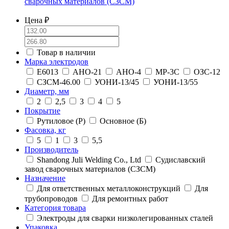
сварочных материалов (СЗСМ)
Цена ₽
Товар в наличии
Марка электродов
E6013
АНО-21
АНО-4
МР-3С
ОЗС-12
СЗСМ-46.00
УОНИ-13/45
УОНИ-13/55
Диаметр, мм
2
2,5
3
4
5
Покрытие
Рутиловое (Р)
Основное (Б)
Фасовка, кг
5
1
3
5,5
Производитель
Shandong Juli Welding Co., Ltd
Судиславский
завод сварочных материалов (СЗСМ)
Назначение
Для ответственных металлоконструкций
Для
трубопроводов
Для ремонтных работ
Категория товара
Электроды для сварки низколегированных сталей
Упаковка