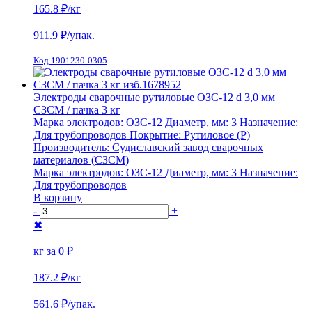
165.8 ₽
/кг
911.9
₽/упак.
Код 1901230-0305
Электроды сварочные рутиловые ОЗС-12 d 3,0 мм
СЗСМ / пачка 3 кг
Марка электродов:
ОЗС-12
Диаметр, мм:
3
Назначение:
Для трубопроводов
Покрытие:
Рутиловое (Р)
Производитель:
Судиславский завод сварочных
материалов (СЗСМ)
Марка электродов:
ОЗС-12
Диаметр, мм:
3
Назначение:
Для трубопроводов
В корзину
-
+
✖
кг за
0 ₽
187.2 ₽
/кг
561.6
₽/упак.