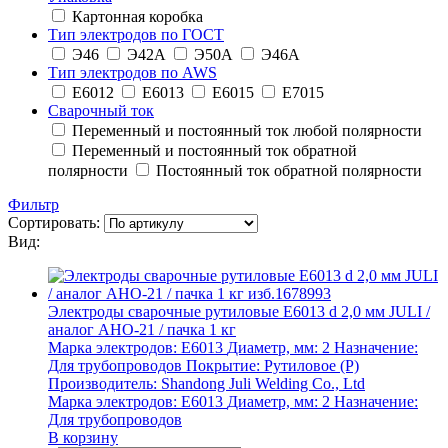
Картонная коробка
Тип электродов по ГОСТ
Э46
Э42А
Э50А
Э46А
Тип электродов по AWS
E6012
E6013
E6015
E7015
Сварочный ток
Переменный и постоянный ток любой полярности
Переменный и постоянный ток обратной
полярности
Постоянный ток обратной полярности
Фильтр
Сортировать:
Вид:
Электроды сварочные рутиловые E6013 d 2,0 мм JULI /
аналог АНО-21 / пачка 1 кг
Марка электродов:
E6013
Диаметр, мм:
2
Назначение:
Для трубопроводов
Покрытие:
Рутиловое (Р)
Производитель:
Shandong Juli Welding Co., Ltd
Марка электродов:
E6013
Диаметр, мм:
2
Назначение:
Для трубопроводов
В корзину