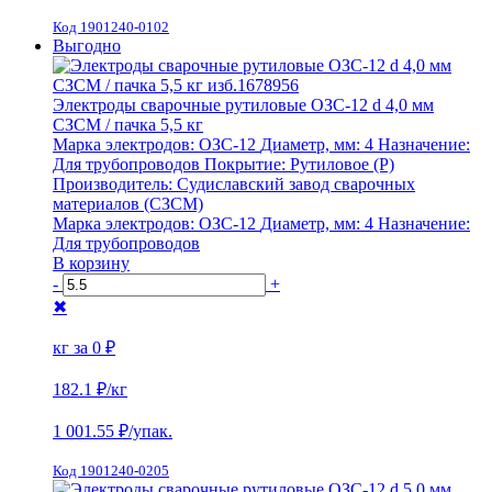
Код 1901240-0102
Выгодно
Электроды сварочные рутиловые ОЗС-12 d 4,0 мм
СЗСМ / пачка 5,5 кг
Марка электродов:
ОЗС-12
Диаметр, мм:
4
Назначение:
Для трубопроводов
Покрытие:
Рутиловое (Р)
Производитель:
Судиславский завод сварочных
материалов (СЗСМ)
Марка электродов:
ОЗС-12
Диаметр, мм:
4
Назначение:
Для трубопроводов
В корзину
-
+
✖
кг за
0 ₽
182.1 ₽
/кг
1 001.55
₽/упак.
Код 1901240-0205