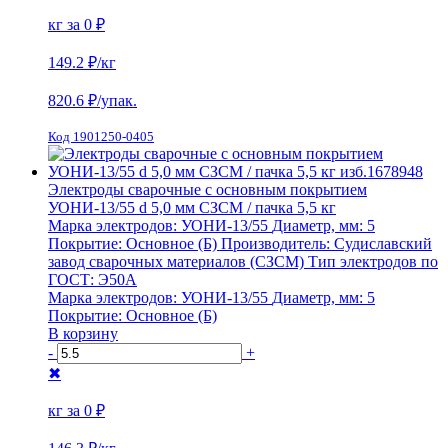
кг за
0 ₽
149.2 ₽
/кг
820.6
₽/упак.
Код 1901250-0405
Электроды сварочные с основным покрытием
УОНИ-13/55 d 5,0 мм СЗСМ / пачка 5,5 кг
Марка электродов:
УОНИ-13/55
Диаметр, мм:
5
Покрытие:
Основное (Б)
Производитель:
Судиславский
завод сварочных материалов (СЗСМ)
Тип электродов по
ГОСТ:
Э50А
Марка электродов:
УОНИ-13/55
Диаметр, мм:
5
Покрытие:
Основное (Б)
В корзину
-
+
✖
кг за
0 ₽