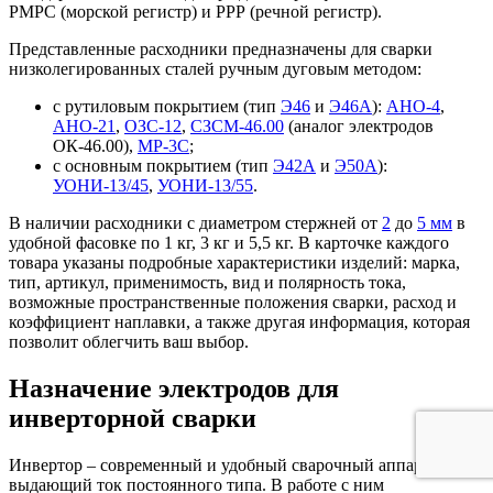
РМРС (морской регистр) и РРР (речной регистр).
Представленные расходники предназначены для сварки
низколегированных сталей ручным дуговым методом:
с рутиловым покрытием (тип
Э46
и
Э46А
):
АНО-4
,
АНО-21
,
ОЗС-12
,
СЗСМ-46.00
(аналог электродов
ОК-46.00),
МР-3С
;
с основным покрытием (тип
Э42А
и
Э50А
):
УОНИ-13/45
,
УОНИ-13/55
.
В наличии расходники с диаметром стержней от
2
до
5 мм
в
удобной фасовке по 1 кг, 3 кг и 5,5 кг. В карточке каждого
товара указаны подробные характеристики изделий: марка,
тип, артикул, применимость, вид и полярность тока,
возможные пространственные положения сварки, расход и
коэффициент наплавки, а также другая информация, которая
позволит облегчить ваш выбор.
Назначение электродов для
инверторной сварки
Инвертор – современный и удобный сварочный аппарат,
выдающий ток постоянного типа. В работе с ним