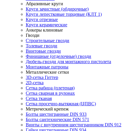
Абразивные круги
Круги зачистные (обдирочные)
Круги лепестковые торцевые (КЛТ 1)
Круги отрезные
Круги керамические
Анкеры клиновые
Гвозди
Строительные гвозди
Толевые гвозди
Винтовые гвозди
Финишные (отделочные) гвозди
Дюбель-гвозди для монтажного пистолета
Монтажные патроны
Металлические сетки
3D-сетка Гиттер
2D-сетка
Сетка рабица (плетеная)
Сетка сварная в рулонах
Сетка тканая
Сетка просечно-вытяжная (ЦПВС)
Метрический крепеж
Болты шестигранные DIN 933
Болты сантехнические DIN 571
Винты с внутренним шестигранником DIN 912
Гайки шестигранные DIN 934