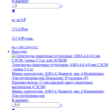
В корзину
-
+
✖
кг за
0 ₽
172.6 ₽
/кг
517.8
₽/упак.
Код 1901230-0102
Выгодно
Электроды сварочные рутиловые АНО-4 d 4,0 мм СЗСМ
/ пачка 5,5 кг
Марка электродов:
АНО-4
Диаметр, мм:
4
Назначение:
Для трубопроводов
Покрытие:
Рутиловое (Р)
Производитель:
Судиславский завод сварочных
материалов (СЗСМ)
Марка электродов:
АНО-4
Диаметр, мм:
4
Назначение:
Для трубопроводов
В корзину
-
+
✖