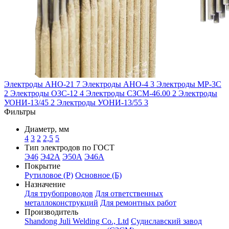
Электроды АНО-21
7
Электроды АНО-4
3
Электроды МР-3С
2
Электроды ОЗС-12
4
Электроды СЗСМ-46.00
2
Электроды
УОНИ-13/45
2
Электроды УОНИ-13/55
3
Фильтры
Диаметр, мм
4
3
2
2,5
5
Тип электродов по ГОСТ
Э46
Э42А
Э50А
Э46А
Покрытие
Рутиловое (Р)
Основное (Б)
Назначение
Для трубопроводов
Для ответственных
металлоконструкций
Для ремонтных работ
Производитель
Shandong Juli Welding Co., Ltd
Судиславский завод