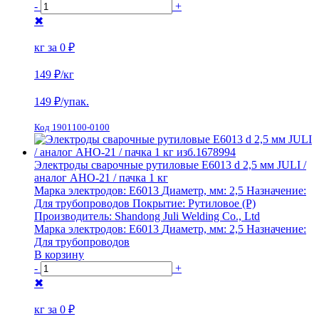
-
+
✖
кг за
0 ₽
149 ₽
/кг
149
₽/упак.
Код 1901100-0100
Электроды сварочные рутиловые E6013 d 2,5 мм JULI /
аналог АНО-21 / пачка 1 кг
Марка электродов:
E6013
Диаметр, мм:
2,5
Назначение:
Для трубопроводов
Покрытие:
Рутиловое (Р)
Производитель:
Shandong Juli Welding Co., Ltd
Марка электродов:
E6013
Диаметр, мм:
2,5
Назначение:
Для трубопроводов
В корзину
-
+
✖
кг за
0 ₽