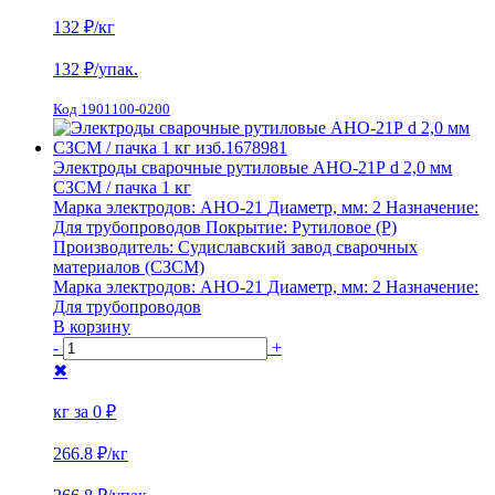
132 ₽
/кг
132
₽/упак.
Код 1901100-0200
Электроды сварочные рутиловые АНО-21Р d 2,0 мм
СЗСМ / пачка 1 кг
Марка электродов:
АНО-21
Диаметр, мм:
2
Назначение:
Для трубопроводов
Покрытие:
Рутиловое (Р)
Производитель:
Судиславский завод сварочных
материалов (СЗСМ)
Марка электродов:
АНО-21
Диаметр, мм:
2
Назначение:
Для трубопроводов
В корзину
-
+
✖
кг за
0 ₽
266.8 ₽
/кг