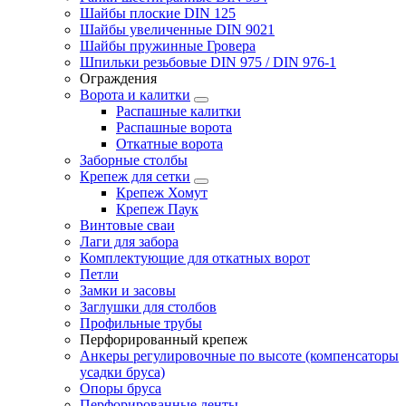
Шайбы плоские DIN 125
Шайбы увеличенные DIN 9021
Шайбы пружинные Гровера
Шпильки резьбовые DIN 975 / DIN 976-1
Ограждения
Ворота и калитки
Распашные калитки
Распашные ворота
Откатные ворота
Заборные столбы
Крепеж для сетки
Крепеж Хомут
Крепеж Паук
Винтовые сваи
Лаги для забора
Комплектующие для откатных ворот
Петли
Замки и засовы
Заглушки для столбов
Профильные трубы
Перфорированный крепеж
Анкеры регулировочные по высоте (компенсаторы
усадки бруса)
Опоры бруса
Перфорированные ленты