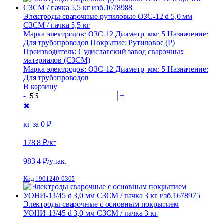
Электроды сварочные рутиловые ОЗС-12 d 5,0 мм
СЗСМ / пачка 5,5 кг
Марка электродов:
ОЗС-12
Диаметр, мм:
5
Назначение:
Для трубопроводов
Покрытие:
Рутиловое (Р)
Производитель:
Судиславский завод сварочных
материалов (СЗСМ)
Марка электродов:
ОЗС-12
Диаметр, мм:
5
Назначение:
Для трубопроводов
В корзину
-
+
✖
кг за
0 ₽
178.8 ₽
/кг
983.4
₽/упак.
Код 1901240-0305
Электроды сварочные с основным покрытием
УОНИ-13/45 d 3,0 мм СЗСМ / пачка 3 кг