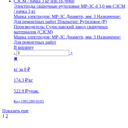
Электроды сварочные рутиловые МР-3С d 3,0 мм СЗСМ
/ пачка 3 кг
Марка электродов:
МР-3С
Диаметр, мм:
3
Назначение:
Для ремонтных работ
Покрытие:
Рутиловое (Р)
Производитель:
Судиславский завод сварочных
материалов (СЗСМ)
Марка электродов:
МР-3С
Диаметр, мм:
3
Назначение:
Для ремонтных работ
В корзину
-
+
✖
кг за
0 ₽
174.3 ₽
/кг
522.9
₽/упак.
Код 1901280-0102
Показать еще
1
2