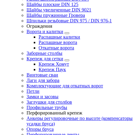
Шайбы плоские DIN 125
Шайбы увеличенные DIN 9021
Шайбы пружинные Гровера
Шпильки резьбовые DIN 975 / DIN 976-1
Ограждения
Ворота и калитки
Распашные калитки
Распашные ворота
Откатные ворота
Заборные столбы
Крепеж для сетки
Крепеж Хомут
Крепеж Паук
Винтовые сваи
Лаги для забора
Комплектующие для откатных ворот
Петли
Замки и засовы
Заглушки для столбов
Профильные трубы
Перфорированный крепеж
Анкеры регулировочные по высоте (компенсаторы
усадки бруса)
Опоры бруса
Перфорированные ленты