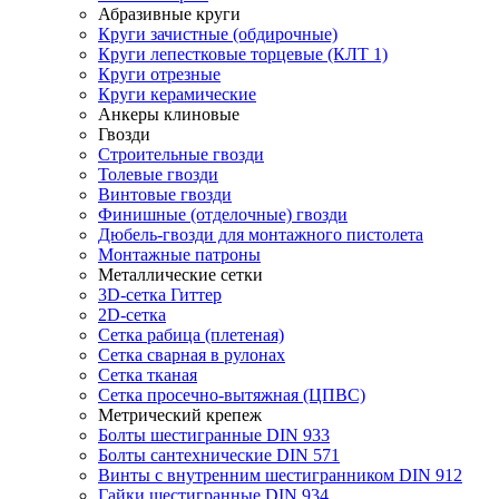
Абразивные круги
Круги зачистные (обдирочные)
Круги лепестковые торцевые (КЛТ 1)
Круги отрезные
Круги керамические
Анкеры клиновые
Гвозди
Строительные гвозди
Толевые гвозди
Винтовые гвозди
Финишные (отделочные) гвозди
Дюбель-гвозди для монтажного пистолета
Монтажные патроны
Металлические сетки
3D-сетка Гиттер
2D-сетка
Сетка рабица (плетеная)
Сетка сварная в рулонах
Сетка тканая
Сетка просечно-вытяжная (ЦПВС)
Метрический крепеж
Болты шестигранные DIN 933
Болты сантехнические DIN 571
Винты с внутренним шестигранником DIN 912
Гайки шестигранные DIN 934