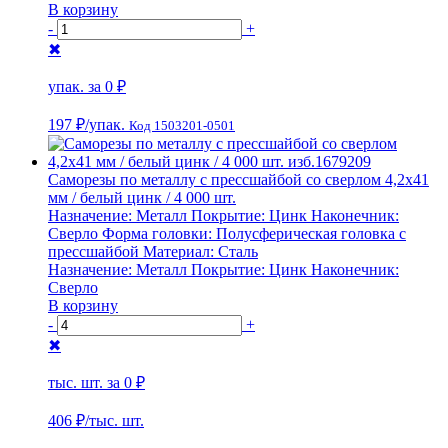
В корзину
-
+
✖
упак. за
0 ₽
197 ₽
/упак.
Код 1503201-0501
Саморезы по металлу с прессшайбой со сверлом 4,2х41
мм / белый цинк / 4 000 шт.
Назначение:
Металл
Покрытие:
Цинк
Наконечник:
Сверло
Форма головки:
Полусферическая головка с
прессшайбой
Материал:
Сталь
Назначение:
Металл
Покрытие:
Цинк
Наконечник:
Сверло
В корзину
-
+
✖
тыс. шт. за
0 ₽
406 ₽
/тыс. шт.