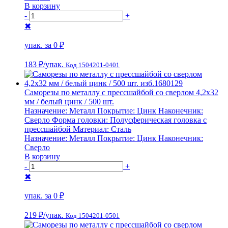
В корзину
-
+
✖
упак. за
0 ₽
183 ₽
/упак.
Код 1504201-0401
Саморезы по металлу с прессшайбой со сверлом 4,2х32
мм / белый цинк / 500 шт.
Назначение:
Металл
Покрытие:
Цинк
Наконечник:
Сверло
Форма головки:
Полусферическая головка с
прессшайбой
Материал:
Сталь
Назначение:
Металл
Покрытие:
Цинк
Наконечник:
Сверло
В корзину
-
+
✖
упак. за
0 ₽
219 ₽
/упак.
Код 1504201-0501