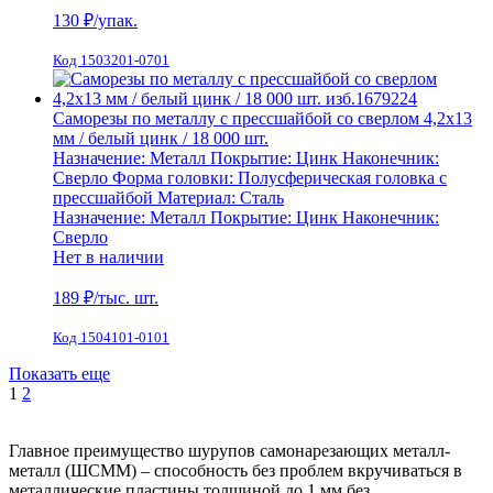
130
₽/упак.
Код 1503201-0701
Саморезы по металлу с прессшайбой со сверлом 4,2х13
мм / белый цинк / 18 000 шт.
Назначение:
Металл
Покрытие:
Цинк
Наконечник:
Сверло
Форма головки:
Полусферическая головка с
прессшайбой
Материал:
Сталь
Назначение:
Металл
Покрытие:
Цинк
Наконечник:
Сверло
Нет в наличии
189
₽/тыс. шт.
Код 1504101-0101
Показать еще
1
2
Главное преимущество шурупов самонарезающих металл-
металл (ШСММ) – способность без проблем вкручиваться в
металлические пластины толщиной до 1 мм без