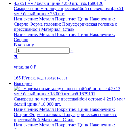
Саморезы по металлу с прессшайбой со сверлом 4,2х51
мм / белый цинк / 250 шт.
Назначение:
Металл
Покрытие:
Цинк
Наконечник:
Сверло
Форма головки:
Полусферическая головка с
прессшайбой
Материал:
Сталь
Назначение:
Металл
Покрытие:
Цинк
Наконечник:
Сверло
В корзину
-
+
✖
упак. за
0 ₽
165 ₽
/упак.
Код 1504201-0801
Выгодно
Саморезы по металлу с прессшайбой острые 4,2х13 мм /
белый цинк / 18 000 шт.
Назначение:
Металл
Покрытие:
Цинк
Наконечник:
Острие
Форма головки:
Полусферическая головка с
прессшайбой
Материал:
Сталь
Назначение:
Металл
Покрытие:
Цинк
Наконечник: