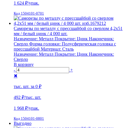
1 624
₽/упак.
Код 1504101-0701
Саморезы по металлу с прессшайбой со сверлом 4,2х51
мм / белый цинк / 4 000 шт.
Назначение:
Металл
Покрытие:
Цинк
Наконечник:
Сверло
Форма головки:
Полусферическая головка с
прессшайбой
Материал:
Сталь
Назначение:
Металл
Покрытие:
Цинк
Наконечник:
Сверло
В корзину
-
+
✖
тыс. шт. за
0 ₽
492 ₽
/тыс. шт.
1 968
₽/упак.
Код 1504101-0801
Выгодно