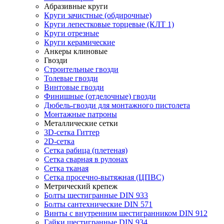
Абразивные круги
Круги зачистные (обдирочные)
Круги лепестковые торцевые (КЛТ 1)
Круги отрезные
Круги керамические
Анкеры клиновые
Гвозди
Строительные гвозди
Толевые гвозди
Винтовые гвозди
Финишные (отделочные) гвозди
Дюбель-гвозди для монтажного пистолета
Монтажные патроны
Металлические сетки
3D-сетка Гиттер
2D-сетка
Сетка рабица (плетеная)
Сетка сварная в рулонах
Сетка тканая
Сетка просечно-вытяжная (ЦПВС)
Метрический крепеж
Болты шестигранные DIN 933
Болты сантехнические DIN 571
Винты с внутренним шестигранником DIN 912
Гайки шестигранные DIN 934