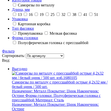
Категория товара
Саморезы по металлу
Длина, мм
13
16
19
25
32
38
41
51
Упаковка
Картонная коробка
Тип фасовки
Промупаковка
Мелкая фасовка
Форма головки
Полусферическая головка с прессшайбой
Фильтр
Сортировать:
Вид:
Выгодно
Саморезы по металлу с прессшайбой острые 4,2х32 мм /
белый цинк / 500 шт.
Назначение:
Металл
Покрытие:
Цинк
Наконечник:
Острие
Форма головки:
Полусферическая головка с
прессшайбой
Материал:
Сталь
Назначение:
Металл
Покрытие:
Цинк
Наконечник:
Острие