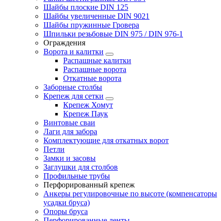
Шайбы плоские DIN 125
Шайбы увеличенные DIN 9021
Шайбы пружинные Гровера
Шпильки резьбовые DIN 975 / DIN 976-1
Ограждения
Ворота и калитки
Распашные калитки
Распашные ворота
Откатные ворота
Заборные столбы
Крепеж для сетки
Крепеж Хомут
Крепеж Паук
Винтовые сваи
Лаги для забора
Комплектующие для откатных ворот
Петли
Замки и засовы
Заглушки для столбов
Профильные трубы
Перфорированный крепеж
Анкеры регулировочные по высоте (компенсаторы
усадки бруса)
Опоры бруса
Перфорированные ленты