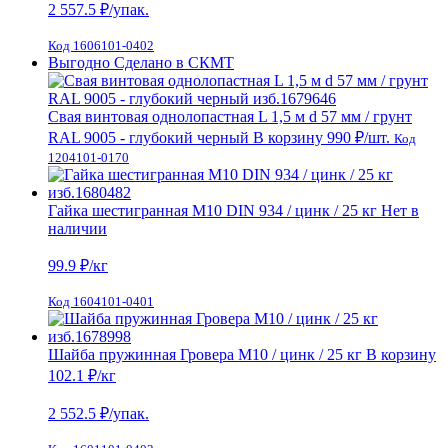
2 557.5
₽/упак.
Код 1606101-0402
Выгодно
Сделано в СКМТ
Свая винтовая однолопастная L 1,5 м d 57 мм / грунт
RAL 9005 - глубокий черный
В корзину
990 ₽
/шт.
Код
1204101-0170
Гайка шестигранная М10 DIN 934 / цинк / 25 кг
Нет в
наличии
99.9
₽/кг
Код 1604101-0401
Шайба пружинная Гровера М10 / цинк / 25 кг
В корзину
102.1 ₽
/кг
2 552.5
₽/упак.