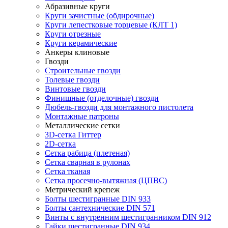
Абразивные круги
Круги зачистные (обдирочные)
Круги лепестковые торцевые (КЛТ 1)
Круги отрезные
Круги керамические
Анкеры клиновые
Гвозди
Строительные гвозди
Толевые гвозди
Винтовые гвозди
Финишные (отделочные) гвозди
Дюбель-гвозди для монтажного пистолета
Монтажные патроны
Металлические сетки
3D-сетка Гиттер
2D-сетка
Сетка рабица (плетеная)
Сетка сварная в рулонах
Сетка тканая
Сетка просечно-вытяжная (ЦПВС)
Метрический крепеж
Болты шестигранные DIN 933
Болты сантехнические DIN 571
Винты с внутренним шестигранником DIN 912
Гайки шестигранные DIN 934