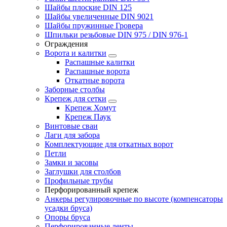
Шайбы плоские DIN 125
Шайбы увеличенные DIN 9021
Шайбы пружинные Гровера
Шпильки резьбовые DIN 975 / DIN 976-1
Ограждения
Ворота и калитки
Распашные калитки
Распашные ворота
Откатные ворота
Заборные столбы
Крепеж для сетки
Крепеж Хомут
Крепеж Паук
Винтовые сваи
Лаги для забора
Комплектующие для откатных ворот
Петли
Замки и засовы
Заглушки для столбов
Профильные трубы
Перфорированный крепеж
Анкеры регулировочные по высоте (компенсаторы
усадки бруса)
Опоры бруса
Перфорированные ленты