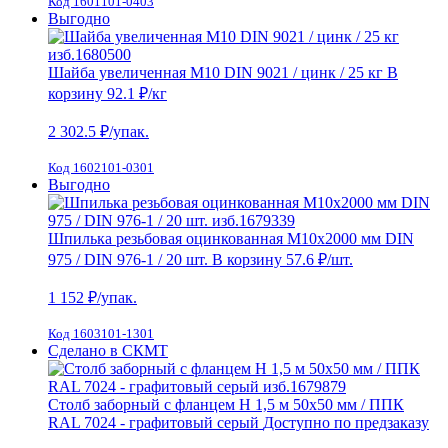
Код 1601101-0403
Выгодно
Шайба увеличенная М10 DIN 9021 / цинк / 25 кг
В
корзину
92.1 ₽
/кг
2 302.5
₽/упак.
Код 1602101-0301
Выгодно
Шпилька резьбовая оцинкованная M10х2000 мм DIN
975 / DIN 976-1 / 20 шт.
В корзину
57.6 ₽
/шт.
1 152
₽/упак.
Код 1603101-1301
Сделано в СКМТ
Столб заборный с фланцем H 1,5 м 50х50 мм / ППК
RAL 7024 - графитовый серый
Доступно по предзаказу