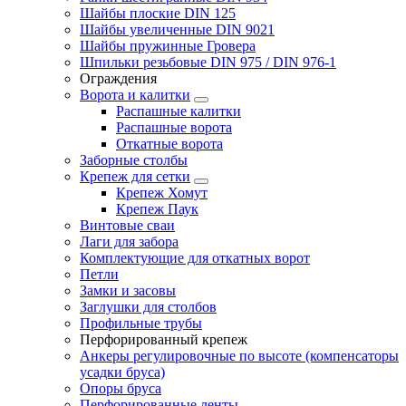
Шайбы плоские DIN 125
Шайбы увеличенные DIN 9021
Шайбы пружинные Гровера
Шпильки резьбовые DIN 975 / DIN 976-1
Ограждения
Ворота и калитки
Распашные калитки
Распашные ворота
Откатные ворота
Заборные столбы
Крепеж для сетки
Крепеж Хомут
Крепеж Паук
Винтовые сваи
Лаги для забора
Комплектующие для откатных ворот
Петли
Замки и засовы
Заглушки для столбов
Профильные трубы
Перфорированный крепеж
Анкеры регулировочные по высоте (компенсаторы
усадки бруса)
Опоры бруса
Перфорированные ленты