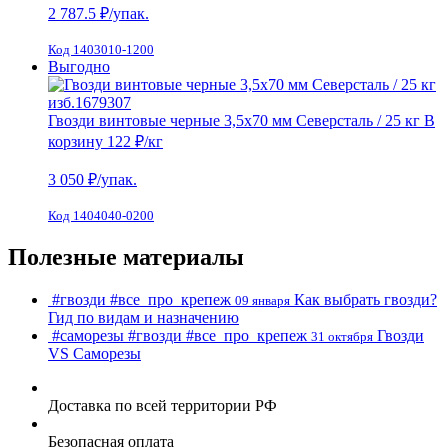
2 787.5
₽/упак.
Код 1403010-1200
Выгодно
Гвозди винтовые черные 3,5х70 мм Северсталь / 25 кг
В
корзину
122 ₽
/кг
3 050
₽/упак.
Код 1404040-0200
Полезные материалы
#гвозди
#все_про_крепеж
Как выбрать гвозди?
09 января
Гид по видам и назначению
#саморезы
#гвозди
#все_про_крепеж
Гвозди
31 октября
VS Cаморезы
Доставка по всей территории РФ
Безопасная оплата