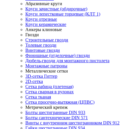
Абразивные круги
Круги зачистные (обдирочные)
Круги лепестковые торцевые (КЛТ 1)
Круги отрезные
Круги керамические
Анкеры клиновые
Гвозди
Строительные гвозди
Толевые гвозди
Винтовые гвозди
Финишные (отделочные) гвозди
Дюбель-гвозди для монтажного пистолета
Монтажные патроны
Металлические сетки
3D-сетка Гиттер
2D-сетка
Сетка рабица (плетеная)
Сетка сварная в рулонах
Сетка тканая
Сетка просечно-вытяжная (ЦПВС)
Метрический крепеж
Болты шестигранные DIN 933
Болты сантехнические DIN 571
Винты с внутренним шестигранником DIN 912
Гайки шестигранные DIN 934