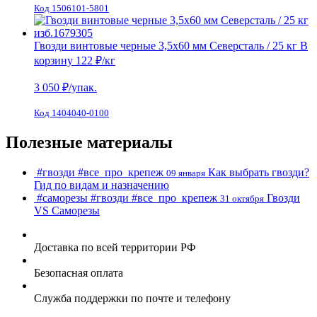
Код 1506101-5801
Гвозди винтовые черные 3,5х60 мм Северсталь / 25 кг
В
корзину
122 ₽
/кг
3 050
₽/упак.
Код 1404040-0100
Полезные материалы
#гвозди
#все_про_крепеж
Как выбрать гвозди?
09 января
Гид по видам и назначению
#саморезы
#гвозди
#все_про_крепеж
Гвозди
31 октября
VS Cаморезы
Доставка по всей территории РФ
Безопасная оплата
Служба поддержки по почте и телефону