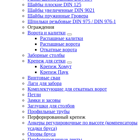
Шайбы плоские DIN 125
Шайбы увеличенные DIN 9021
Шайбы пружинные Гровера
Шпильки резьбовые DIN 975 / DIN 976-1
Ограждения
Ворота и калитки
Распашные калитки
Распашные ворота
Откатные ворота
Заборные столбы
Крепеж для сетки
Крепеж Хомут
Крепеж Паук
Винтовые сваи
Лаги для забора
Комплектующие для откатных ворот
Петли
Замки и засовы
Заглушки для столбов
Профильные трубы
Перфорированный крепеж
Анкеры регулировочные по высоте (компенсаторы
усадки бруса)
Опоры бруса
Перфорированные ленты