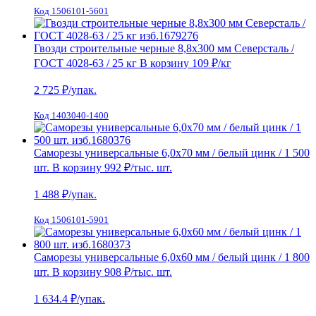
Код 1506101-5601
Гвозди строительные черные 8,8х300 мм Северсталь /
ГОСТ 4028-63 / 25 кг
В корзину
109 ₽
/кг
2 725
₽/упак.
Код 1403040-1400
Саморезы универсальные 6,0х70 мм / белый цинк / 1 500
шт.
В корзину
992 ₽
/тыс. шт.
1 488
₽/упак.
Код 1506101-5901
Саморезы универсальные 6,0х60 мм / белый цинк / 1 800
шт.
В корзину
908 ₽
/тыс. шт.
1 634.4
₽/упак.