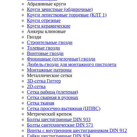
Абразивные круги
Круги зачистные (обдирочные)
Круги лепестковые торцевые (КЛТ 1)
Круги отрезные
Круги керамические
Анкеры клиновые
Гвозди
Строительные гвозди
Толевые гвозди
Винтовые гвозди
Финишные (отделочные) гвозди
Дюбель-гвозди для монтажного пистолета
Монтажные патроны
Металлические сетки
3D-сетка Гиттер
2D-сетка
Сетка рабица (плетеная)
Сетка сварная в рулонах
Сетка тканая
Сетка просечно-вытяжная (ЦПВС)
Метрический крепеж
Болты шестигранные DIN 933
Болты сантехнические DIN 571
Винты с внутренним шестигранником DIN 912
Гайки шестигранные DIN 934