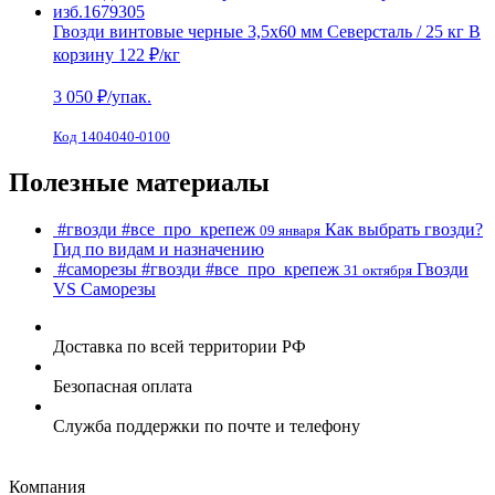
Гвозди винтовые черные 3,5х60 мм Северсталь / 25 кг
В
корзину
122 ₽
/кг
3 050
₽/упак.
Код 1404040-0100
Полезные материалы
#гвозди
#все_про_крепеж
Как выбрать гвозди?
09 января
Гид по видам и назначению
#саморезы
#гвозди
#все_про_крепеж
Гвозди
31 октября
VS Cаморезы
Доставка по всей территории РФ
Безопасная оплата
Служба поддержки по почте и телефону
Компания