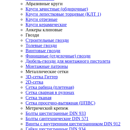
Абразивные круги
Круги зачистные (обдирочные)
Круги лепестковые торцевые (КЛТ 1)
Круги отрезные
Круги керамические
Анкеры клиновые
Гвозди
Строительные гвозди
Толевые гвозди
Винтовые гвозди
Финишные (отделочные) гвозди
Дюбель-гвозди для монтажного пистолета
Монтажные патроны
Металлические сетки
3D-сетка Гиттер
2D-сетка
Сетка рабица (плетеная)
Сетка сварная в рулонах
Сетка тканая
Сетка просечно-вытяжная (ЦПВС)
Метрический крепеж
Болты шестигранные DIN 933
Болты сантехнические DIN 571
Винты с внутренним шестигранником DIN 912
Гайки шестигранные DIN 934