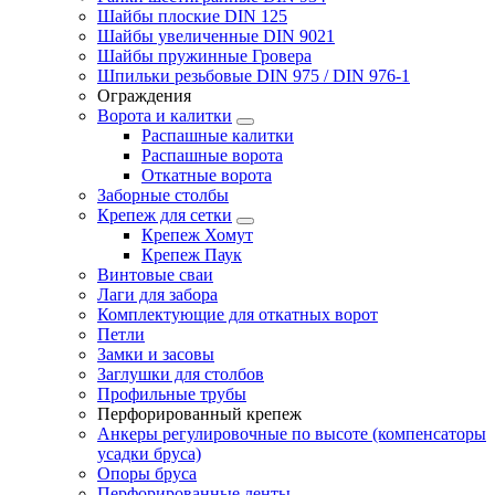
Шайбы плоские DIN 125
Шайбы увеличенные DIN 9021
Шайбы пружинные Гровера
Шпильки резьбовые DIN 975 / DIN 976-1
Ограждения
Ворота и калитки
Распашные калитки
Распашные ворота
Откатные ворота
Заборные столбы
Крепеж для сетки
Крепеж Хомут
Крепеж Паук
Винтовые сваи
Лаги для забора
Комплектующие для откатных ворот
Петли
Замки и засовы
Заглушки для столбов
Профильные трубы
Перфорированный крепеж
Анкеры регулировочные по высоте (компенсаторы
усадки бруса)
Опоры бруса
Перфорированные ленты