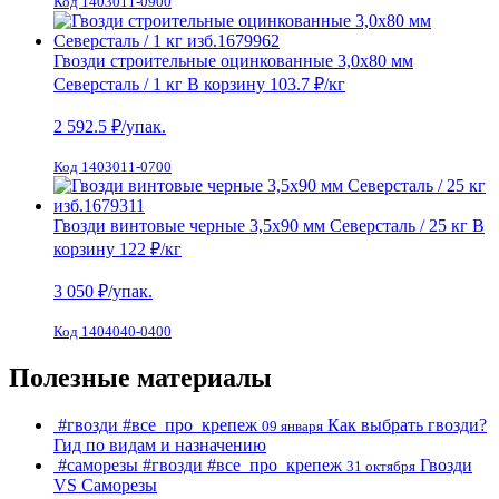
Код 1403011-0900
Гвозди строительные оцинкованные 3,0х80 мм
Северсталь / 1 кг
В корзину
103.7 ₽
/кг
2 592.5
₽/упак.
Код 1403011-0700
Гвозди винтовые черные 3,5х90 мм Северсталь / 25 кг
В
корзину
122 ₽
/кг
3 050
₽/упак.
Код 1404040-0400
Полезные материалы
#гвозди
#все_про_крепеж
Как выбрать гвозди?
09 января
Гид по видам и назначению
#саморезы
#гвозди
#все_про_крепеж
Гвозди
31 октября
VS Cаморезы