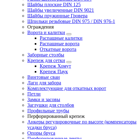
Шайбы плоские DIN 125
Шайбы увеличенные DIN 9021
Шайбы пружинные Гровера
Шпильки резьбовые DIN 975 / DIN 976-1
Ограждения
Ворота и калитки
Распашные калитки
Распашные ворота
Откатные ворота
Заборные столбы
Крепеж для сетки
Крепеж Хомут
Крепеж Паук
Винтовые сваи
Лаги для забора
Комплектующие для откатных ворот
Петли
Замки и засовы
Заглушки для столбов
Профильные трубы
Перфорированный крепеж
Анкеры регулировочные по высоте (компенсаторы
усадки бруса)
Опоры бруса
Перфорированные ленты