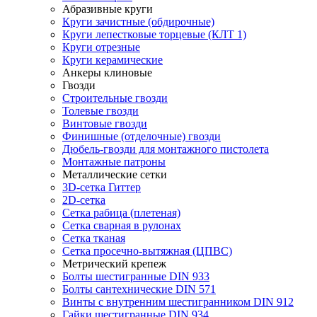
Абразивные круги
Круги зачистные (обдирочные)
Круги лепестковые торцевые (КЛТ 1)
Круги отрезные
Круги керамические
Анкеры клиновые
Гвозди
Строительные гвозди
Толевые гвозди
Винтовые гвозди
Финишные (отделочные) гвозди
Дюбель-гвозди для монтажного пистолета
Монтажные патроны
Металлические сетки
3D-сетка Гиттер
2D-сетка
Сетка рабица (плетеная)
Сетка сварная в рулонах
Сетка тканая
Сетка просечно-вытяжная (ЦПВС)
Метрический крепеж
Болты шестигранные DIN 933
Болты сантехнические DIN 571
Винты с внутренним шестигранником DIN 912
Гайки шестигранные DIN 934