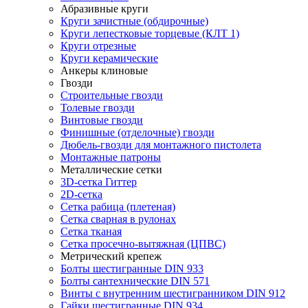
Абразивные круги
Круги зачистные (обдирочные)
Круги лепестковые торцевые (КЛТ 1)
Круги отрезные
Круги керамические
Анкеры клиновые
Гвозди
Строительные гвозди
Толевые гвозди
Винтовые гвозди
Финишные (отделочные) гвозди
Дюбель-гвозди для монтажного пистолета
Монтажные патроны
Металлические сетки
3D-сетка Гиттер
2D-сетка
Сетка рабица (плетеная)
Сетка сварная в рулонах
Сетка тканая
Сетка просечно-вытяжная (ЦПВС)
Метрический крепеж
Болты шестигранные DIN 933
Болты сантехнические DIN 571
Винты с внутренним шестигранником DIN 912
Гайки шестигранные DIN 934