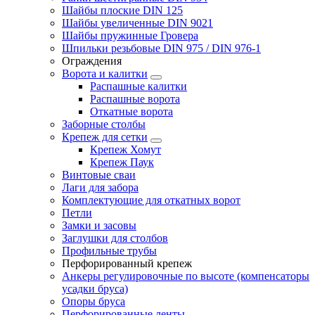
Шайбы плоские DIN 125
Шайбы увеличенные DIN 9021
Шайбы пружинные Гровера
Шпильки резьбовые DIN 975 / DIN 976-1
Ограждения
Ворота и калитки
Распашные калитки
Распашные ворота
Откатные ворота
Заборные столбы
Крепеж для сетки
Крепеж Хомут
Крепеж Паук
Винтовые сваи
Лаги для забора
Комплектующие для откатных ворот
Петли
Замки и засовы
Заглушки для столбов
Профильные трубы
Перфорированный крепеж
Анкеры регулировочные по высоте (компенсаторы
усадки бруса)
Опоры бруса
Перфорированные ленты