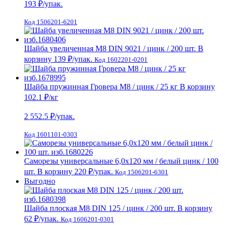
193
₽/упак.
Код 1506201-6201
Шайба увеличенная М8 DIN 9021 / цинк / 200 шт.
В
корзину
139 ₽
/упак.
Код 1602201-0201
Шайба пружинная Гровера М8 / цинк / 25 кг
В корзину
102.1 ₽
/кг
2 552.5
₽/упак.
Код 1601101-0303
Саморезы универсальные 6,0х120 мм / белый цинк / 100
шт.
В корзину
220 ₽
/упак.
Код 1506201-6301
Выгодно
Шайба плоская М8 DIN 125 / цинк / 200 шт.
В корзину
62 ₽
/упак.
Код 1606201-0301