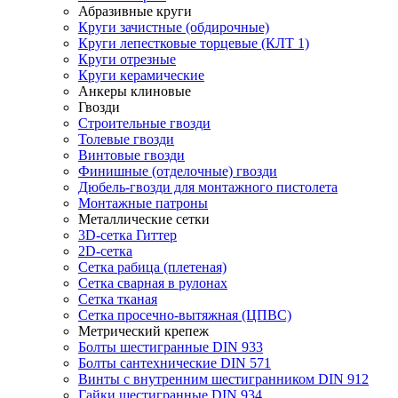
Абразивные круги
Круги зачистные (обдирочные)
Круги лепестковые торцевые (КЛТ 1)
Круги отрезные
Круги керамические
Анкеры клиновые
Гвозди
Строительные гвозди
Толевые гвозди
Винтовые гвозди
Финишные (отделочные) гвозди
Дюбель-гвозди для монтажного пистолета
Монтажные патроны
Металлические сетки
3D-сетка Гиттер
2D-сетка
Сетка рабица (плетеная)
Сетка сварная в рулонах
Сетка тканая
Сетка просечно-вытяжная (ЦПВС)
Метрический крепеж
Болты шестигранные DIN 933
Болты сантехнические DIN 571
Винты с внутренним шестигранником DIN 912
Гайки шестигранные DIN 934