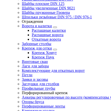
Шайбы плоские DIN 125
Шайбы увеличенные DIN 9021
Шайбы пружинные Гровера
Шпильки резьбовые DIN 975 / DIN 976-1
Ограждения
Ворота и калитки
Распашные калитки
Распашные ворота
Откатные ворота
Заборные столбы
Крепеж для сетки
Крепеж Хомут
Крепеж Паук
Винтовые сваи
Лаги для забора
Комплектующие для откатных ворот
Петли
Замки и засовы
Заглушки для столбов
Профильные трубы
Перфорированный крепеж
Анкеры регулировочные по высоте (компенсаторы у
Опоры бруса
Перфорированные ленты
Крепежные уголки