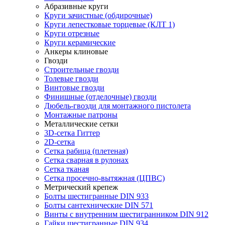
Абразивные круги
Круги зачистные (обдирочные)
Круги лепестковые торцевые (КЛТ 1)
Круги отрезные
Круги керамические
Анкеры клиновые
Гвозди
Строительные гвозди
Толевые гвозди
Винтовые гвозди
Финишные (отделочные) гвозди
Дюбель-гвозди для монтажного пистолета
Монтажные патроны
Металлические сетки
3D-сетка Гиттер
2D-сетка
Сетка рабица (плетеная)
Сетка сварная в рулонах
Сетка тканая
Сетка просечно-вытяжная (ЦПВС)
Метрический крепеж
Болты шестигранные DIN 933
Болты сантехнические DIN 571
Винты с внутренним шестигранником DIN 912
Гайки шестигранные DIN 934