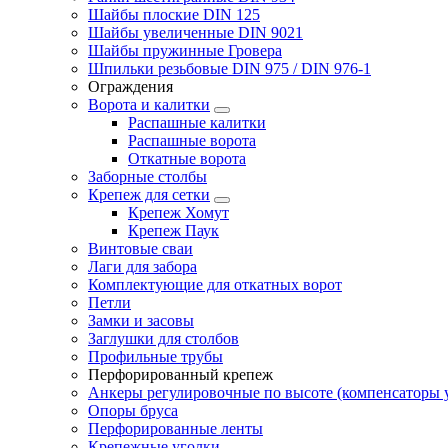
Шайбы плоские DIN 125
Шайбы увеличенные DIN 9021
Шайбы пружинные Гровера
Шпильки резьбовые DIN 975 / DIN 976-1
Ограждения
Ворота и калитки
Распашные калитки
Распашные ворота
Откатные ворота
Заборные столбы
Крепеж для сетки
Крепеж Хомут
Крепеж Паук
Винтовые сваи
Лаги для забора
Комплектующие для откатных ворот
Петли
Замки и засовы
Заглушки для столбов
Профильные трубы
Перфорированный крепеж
Анкеры регулировочные по высоте (компенсаторы у
Опоры бруса
Перфорированные ленты
Крепежные уголки