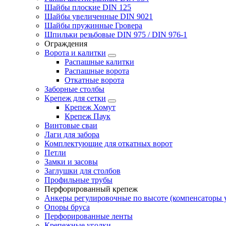
Шайбы плоские DIN 125
Шайбы увеличенные DIN 9021
Шайбы пружинные Гровера
Шпильки резьбовые DIN 975 / DIN 976-1
Ограждения
Ворота и калитки
Распашные калитки
Распашные ворота
Откатные ворота
Заборные столбы
Крепеж для сетки
Крепеж Хомут
Крепеж Паук
Винтовые сваи
Лаги для забора
Комплектующие для откатных ворот
Петли
Замки и засовы
Заглушки для столбов
Профильные трубы
Перфорированный крепеж
Анкеры регулировочные по высоте (компенсаторы у
Опоры бруса
Перфорированные ленты
Крепежные уголки