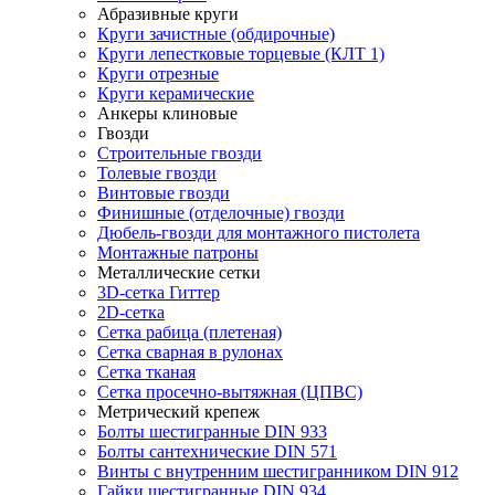
Абразивные круги
Круги зачистные (обдирочные)
Круги лепестковые торцевые (КЛТ 1)
Круги отрезные
Круги керамические
Анкеры клиновые
Гвозди
Строительные гвозди
Толевые гвозди
Винтовые гвозди
Финишные (отделочные) гвозди
Дюбель-гвозди для монтажного пистолета
Монтажные патроны
Металлические сетки
3D-сетка Гиттер
2D-сетка
Сетка рабица (плетеная)
Сетка сварная в рулонах
Сетка тканая
Сетка просечно-вытяжная (ЦПВС)
Метрический крепеж
Болты шестигранные DIN 933
Болты сантехнические DIN 571
Винты с внутренним шестигранником DIN 912
Гайки шестигранные DIN 934