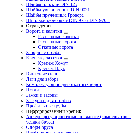
Шайбы плоские DIN 125
Шайбы увеличенные DIN 9021
Шайбы пружинные Гровера
Шпильки резьбовые DIN 975 / DIN 976-1
Ограждения
Ворота и калитки
Распашные калитки
Распашные ворота
Откатные ворота
Заборные столбы
Крепеж для сетки
Крепеж Хомут
Крепеж Паук
Винтовые сваи
Лаги для забора
Комплектующие для откатных ворот
Петли
Замки и засовы
Заглушки для столбов
Профильные трубы
Перфорированный крепеж
Анкеры регулировочные по высоте (компенсаторы
усадки бруса)
Опоры бруса
Перфорированные ленты