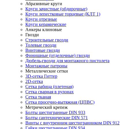
Абразивные круги
Круги зачистные (обдирочные)
Круги лепестковые торцевые (КЛТ 1)
Круги отрезные
Круги керамические
Анкеры клиновые
Гвозди
Строительные гвозди
Толевые гвозди
Винтовые гвозди
Финишные (отделочные) гвозди
Дюбель-гвозди для монтажного пистолета
Монтажные патроны
Металлические сетки
3D-сетка Гиттер
2D-сетка
Сетка рабица (плетеная)
Сетка сварная в рулонах
Сетка тканая
Сетка просечно-вытяжная (ЦПВС)
Метрический крепеж
Болты шестигранные DIN 933
Болты сантехнические DIN 571
Винты с внутренним шестигранником DIN 912
Гайки шестигранные DIN 934