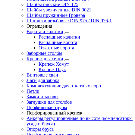
Шайбы плоские DIN 125
Шайбы увеличенные DIN 9021
Шайбы пружинные Гровера
Шпильки резьбовые DIN 975 / DIN 976-1
Ограждения
Ворота и калитки
Распашные калитки
Распашные ворота
Откатные ворота
Заборные столбы
Крепеж для сетки
Крепеж Хомут
Крепеж Паук
Винтовые сваи
Лаги для забора
Комплектующие для откатных ворот
Петли
Замки и засовы
Заглушки для столбов
Профильные трубы
Перфорированный крепеж
Анкеры регулировочные по высоте (компенсаторы
усадки бруса)
Опоры бруса
Перфорированные ленты