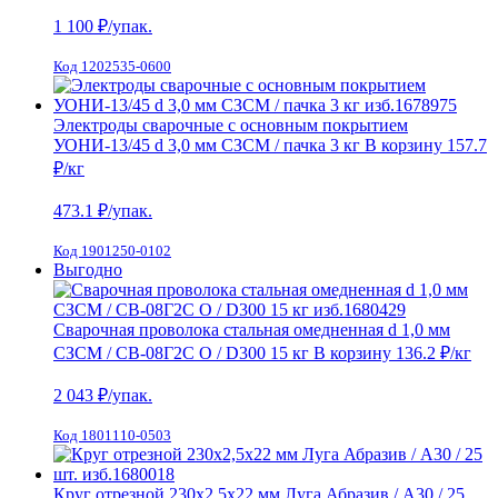
1 100
₽/упак.
Код 1202535-0600
Электроды сварочные с основным покрытием
УОНИ-13/45 d 3,0 мм СЗСМ / пачка 3 кг
В корзину
157.7
₽
/кг
473.1
₽/упак.
Код 1901250-0102
Выгодно
Сварочная проволока стальная омедненная d 1,0 мм
СЗСМ / СВ-08Г2С О / D300 15 кг
В корзину
136.2 ₽
/кг
2 043
₽/упак.
Код 1801110-0503
Круг отрезной 230х2,5х22 мм Луга Абразив / А30 / 25