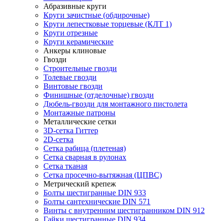
Абразивные круги
Круги зачистные (обдирочные)
Круги лепестковые торцевые (КЛТ 1)
Круги отрезные
Круги керамические
Анкеры клиновые
Гвозди
Строительные гвозди
Толевые гвозди
Винтовые гвозди
Финишные (отделочные) гвозди
Дюбель-гвозди для монтажного пистолета
Монтажные патроны
Металлические сетки
3D-сетка Гиттер
2D-сетка
Сетка рабица (плетеная)
Сетка сварная в рулонах
Сетка тканая
Сетка просечно-вытяжная (ЦПВС)
Метрический крепеж
Болты шестигранные DIN 933
Болты сантехнические DIN 571
Винты с внутренним шестигранником DIN 912
Гайки шестигранные DIN 934