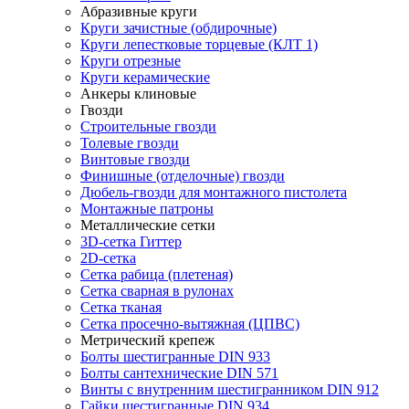
Абразивные круги
Круги зачистные (обдирочные)
Круги лепестковые торцевые (КЛТ 1)
Круги отрезные
Круги керамические
Анкеры клиновые
Гвозди
Строительные гвозди
Толевые гвозди
Винтовые гвозди
Финишные (отделочные) гвозди
Дюбель-гвозди для монтажного пистолета
Монтажные патроны
Металлические сетки
3D-сетка Гиттер
2D-сетка
Сетка рабица (плетеная)
Сетка сварная в рулонах
Сетка тканая
Сетка просечно-вытяжная (ЦПВС)
Метрический крепеж
Болты шестигранные DIN 933
Болты сантехнические DIN 571
Винты с внутренним шестигранником DIN 912
Гайки шестигранные DIN 934