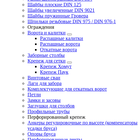
Шайбы плоские DIN 125
Шайбы увеличенные DIN 9021
Шайбы пружинные Гровера
Шпильки резьбовые DIN 975 / DIN 976-1
Ограждения
Ворота и калитки
Распашные калитки
Распашные ворота
Откатные ворота
Заборные столбы
Крепеж для сетки
Крепеж Хомут
Крепеж Паук
Винтовые сваи
Лаги для забора
Комплектующие для откатных ворот
Петли
Замки и засовы
Заглушки для столбов
Профильные трубы
Перфорированный крепеж
Анкеры регулировочные по высоте (компенсаторы
усадки бруса)
Опоры бруса
Перфорированные ленты