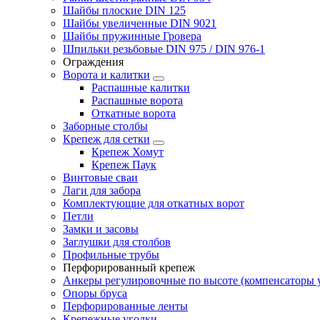
Шайбы плоские DIN 125
Шайбы увеличенные DIN 9021
Шайбы пружинные Гровера
Шпильки резьбовые DIN 975 / DIN 976-1
Ограждения
Ворота и калитки
Распашные калитки
Распашные ворота
Откатные ворота
Заборные столбы
Крепеж для сетки
Крепеж Хомут
Крепеж Паук
Винтовые сваи
Лаги для забора
Комплектующие для откатных ворот
Петли
Замки и засовы
Заглушки для столбов
Профильные трубы
Перфорированный крепеж
Анкеры регулировочные по высоте (компенсаторы у
Опоры бруса
Перфорированные ленты
Крепежные уголки