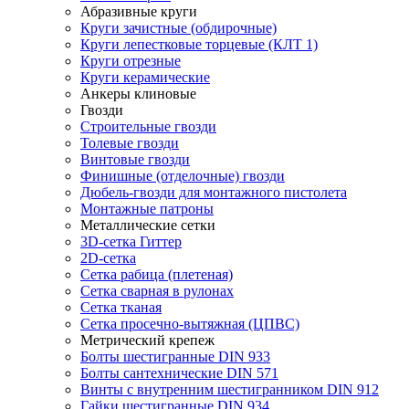
Абразивные круги
Круги зачистные (обдирочные)
Круги лепестковые торцевые (КЛТ 1)
Круги отрезные
Круги керамические
Анкеры клиновые
Гвозди
Строительные гвозди
Толевые гвозди
Винтовые гвозди
Финишные (отделочные) гвозди
Дюбель-гвозди для монтажного пистолета
Монтажные патроны
Металлические сетки
3D-сетка Гиттер
2D-сетка
Сетка рабица (плетеная)
Сетка сварная в рулонах
Сетка тканая
Сетка просечно-вытяжная (ЦПВС)
Метрический крепеж
Болты шестигранные DIN 933
Болты сантехнические DIN 571
Винты с внутренним шестигранником DIN 912
Гайки шестигранные DIN 934