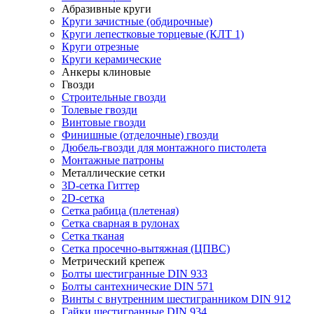
Абразивные круги
Круги зачистные (обдирочные)
Круги лепестковые торцевые (КЛТ 1)
Круги отрезные
Круги керамические
Анкеры клиновые
Гвозди
Строительные гвозди
Толевые гвозди
Винтовые гвозди
Финишные (отделочные) гвозди
Дюбель-гвозди для монтажного пистолета
Монтажные патроны
Металлические сетки
3D-сетка Гиттер
2D-сетка
Сетка рабица (плетеная)
Сетка сварная в рулонах
Сетка тканая
Сетка просечно-вытяжная (ЦПВС)
Метрический крепеж
Болты шестигранные DIN 933
Болты сантехнические DIN 571
Винты с внутренним шестигранником DIN 912
Гайки шестигранные DIN 934