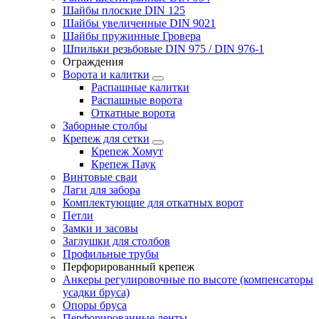
Шайбы плоские DIN 125
Шайбы увеличенные DIN 9021
Шайбы пружинные Гровера
Шпильки резьбовые DIN 975 / DIN 976-1
Ограждения
Ворота и калитки
Распашные калитки
Распашные ворота
Откатные ворота
Заборные столбы
Крепеж для сетки
Крепеж Хомут
Крепеж Паук
Винтовые сваи
Лаги для забора
Комплектующие для откатных ворот
Петли
Замки и засовы
Заглушки для столбов
Профильные трубы
Перфорированный крепеж
Анкеры регулировочные по высоте (компенсаторы
усадки бруса)
Опоры бруса
Перфорированные ленты