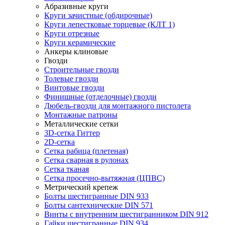
Абразивные круги
Круги зачистные (обдирочные)
Круги лепестковые торцевые (КЛТ 1)
Круги отрезные
Круги керамические
Анкеры клиновые
Гвозди
Строительные гвозди
Толевые гвозди
Винтовые гвозди
Финишные (отделочные) гвозди
Дюбель-гвозди для монтажного пистолета
Монтажные патроны
Металлические сетки
3D-сетка Гиттер
2D-сетка
Сетка рабица (плетеная)
Сетка сварная в рулонах
Сетка тканая
Сетка просечно-вытяжная (ЦПВС)
Метрический крепеж
Болты шестигранные DIN 933
Болты сантехнические DIN 571
Винты с внутренним шестигранником DIN 912
Гайки шестигранные DIN 934