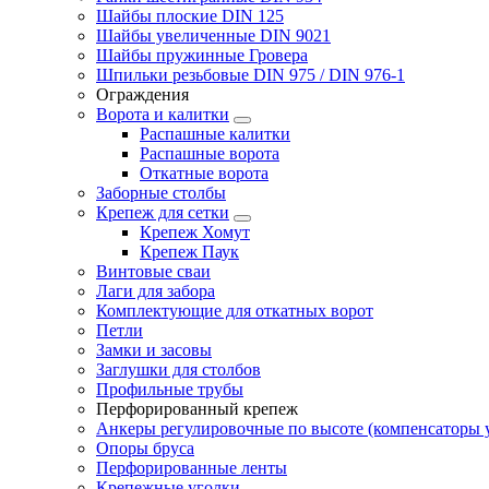
Шайбы плоские DIN 125
Шайбы увеличенные DIN 9021
Шайбы пружинные Гровера
Шпильки резьбовые DIN 975 / DIN 976-1
Ограждения
Ворота и калитки
Распашные калитки
Распашные ворота
Откатные ворота
Заборные столбы
Крепеж для сетки
Крепеж Хомут
Крепеж Паук
Винтовые сваи
Лаги для забора
Комплектующие для откатных ворот
Петли
Замки и засовы
Заглушки для столбов
Профильные трубы
Перфорированный крепеж
Анкеры регулировочные по высоте (компенсаторы у
Опоры бруса
Перфорированные ленты
Крепежные уголки