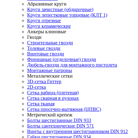
Абразивные круги
Круги зачистные (обдирочные)
Круги лепестковые торцевые (КЛТ 1)
Круги отрезные
Круги керамические
Анкеры клиновые
Гвозди
Строительные гвозди
Толевые гвозди
Винтовые гвозди
Финишные (отделочные) гвозди
Дюбель-гвозди для монтажного пистолета
Монтажные патроны
Металлические сетки
3D-сетка Гиттер
2D-сетка
Сетка рабица (плетеная)
Сетка сварная в рулонах
Сетка тканая
Сетка просечно-вытяжная (ЦПВС)
Метрический крепеж
Болты шестигранные DIN 933
Болты сантехнические DIN 571
Винты с внутренним шестигранником DIN 912
Гайки шестигранные DIN 934