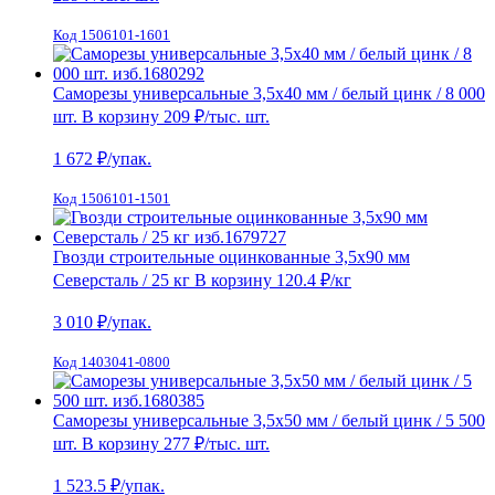
Код 1506101-1601
Саморезы универсальные 3,5х40 мм / белый цинк / 8 000
шт.
В корзину
209 ₽
/тыс. шт.
1 672
₽/упак.
Код 1506101-1501
Гвозди строительные оцинкованные 3,5х90 мм
Северсталь / 25 кг
В корзину
120.4 ₽
/кг
3 010
₽/упак.
Код 1403041-0800
Саморезы универсальные 3,5х50 мм / белый цинк / 5 500
шт.
В корзину
277 ₽
/тыс. шт.
1 523.5
₽/упак.