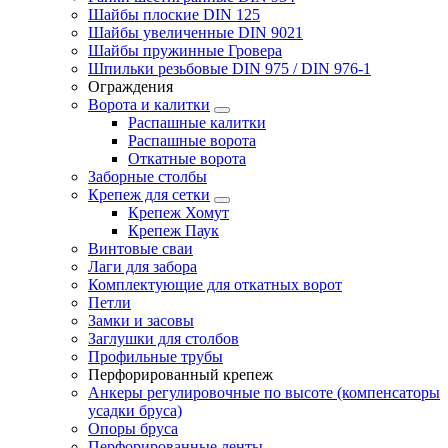
Шайбы плоские DIN 125
Шайбы увеличенные DIN 9021
Шайбы пружинные Гровера
Шпильки резьбовые DIN 975 / DIN 976-1
Ограждения
Ворота и калитки
Распашные калитки
Распашные ворота
Откатные ворота
Заборные столбы
Крепеж для сетки
Крепеж Хомут
Крепеж Паук
Винтовые сваи
Лаги для забора
Комплектующие для откатных ворот
Петли
Замки и засовы
Заглушки для столбов
Профильные трубы
Перфорированный крепеж
Анкеры регулировочные по высоте (компенсаторы
усадки бруса)
Опоры бруса
Перфорированные ленты