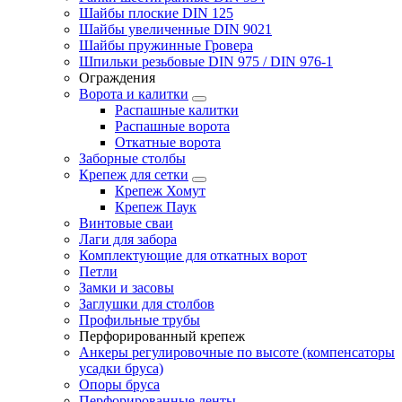
Шайбы плоские DIN 125
Шайбы увеличенные DIN 9021
Шайбы пружинные Гровера
Шпильки резьбовые DIN 975 / DIN 976-1
Ограждения
Ворота и калитки
Распашные калитки
Распашные ворота
Откатные ворота
Заборные столбы
Крепеж для сетки
Крепеж Хомут
Крепеж Паук
Винтовые сваи
Лаги для забора
Комплектующие для откатных ворот
Петли
Замки и засовы
Заглушки для столбов
Профильные трубы
Перфорированный крепеж
Анкеры регулировочные по высоте (компенсаторы
усадки бруса)
Опоры бруса
Перфорированные ленты