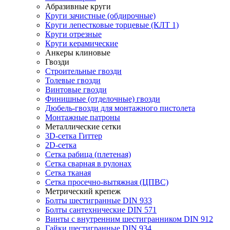
Абразивные круги
Круги зачистные (обдирочные)
Круги лепестковые торцевые (КЛТ 1)
Круги отрезные
Круги керамические
Анкеры клиновые
Гвозди
Строительные гвозди
Толевые гвозди
Винтовые гвозди
Финишные (отделочные) гвозди
Дюбель-гвозди для монтажного пистолета
Монтажные патроны
Металлические сетки
3D-сетка Гиттер
2D-сетка
Сетка рабица (плетеная)
Сетка сварная в рулонах
Сетка тканая
Сетка просечно-вытяжная (ЦПВС)
Метрический крепеж
Болты шестигранные DIN 933
Болты сантехнические DIN 571
Винты с внутренним шестигранником DIN 912
Гайки шестигранные DIN 934