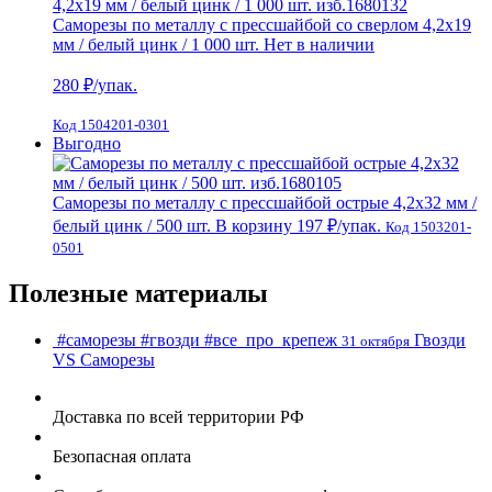
Саморезы по металлу с прессшайбой со сверлом 4,2х19
мм / белый цинк / 1 000 шт.
Нет в наличии
280
₽/упак.
Код 1504201-0301
Выгодно
Саморезы по металлу с прессшайбой острые 4,2х32 мм /
белый цинк / 500 шт.
В корзину
197 ₽
/упак.
Код 1503201-
0501
Полезные материалы
#саморезы
#гвозди
#все_про_крепеж
Гвозди
31 октября
VS Cаморезы
Доставка по всей территории РФ
Безопасная оплата