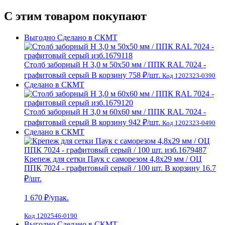
С этим товаром покупают
Выгодно
Сделано в СКМТ
Столб заборный H 3,0 м 50х50 мм / ППК RAL 7024 -
графитовый серый
В корзину
758 ₽
/шт.
Код 1202323-0390
Сделано в СКМТ
Столб заборный H 3,0 м 60х60 мм / ППК RAL 7024 -
графитовый серый
В корзину
942 ₽
/шт.
Код 1202323-0490
Сделано в СКМТ
Крепеж для сетки Паук с саморезом 4,8х29 мм / ОЦ
ППК 7024 - графитовый серый / 100 шт.
В корзину
16.7
₽
/шт.
1 670
₽/упак.
Код 1202546-0190
Выгодно
Сделано в СКМТ