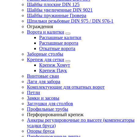
Шайбы плоские DIN 125
Шайбы увеличенные DIN 9021
Шайбы пружинные Гровера
Шпильки резьбовые DIN 975 / DIN 976-1
Ограждения
Ворота и калитки
Распашные калитки
Распашные ворота
Откатные ворота
Заборные столбы
Крепеж для сетки
Крепеж Хомут
Крепеж Паук
Винтовые сваи
Лаги для забора
Комплектующие для откатных ворот
Петли
Замки и засовы
Заглушки для столбов
Профильные трубы
Перфорированный крепеж
Анкеры регулировочные по высоте (компенсаторы
усадки бруса)
Опоры бруса
Перфорированные ленты