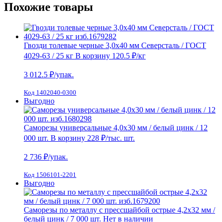
Похожие товары
Гвозди толевые черные 3,0х40 мм Северсталь / ГОСТ
4029-63 / 25 кг
В корзину
120.5 ₽
/кг
3 012.5
₽/упак.
Код 1402040-0300
Выгодно
Саморезы универсальные 4,0х30 мм / белый цинк / 12
000 шт.
В корзину
228 ₽
/тыс. шт.
2 736
₽/упак.
Код 1506101-2201
Выгодно
Саморезы по металлу с прессшайбой острые 4,2х32 мм /
белый цинк / 7 000 шт.
Нет в наличии