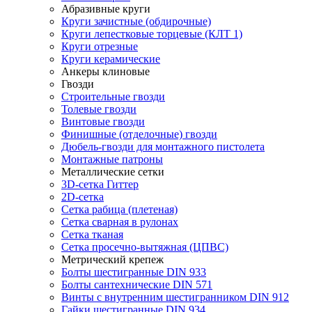
Абразивные круги
Круги зачистные (обдирочные)
Круги лепестковые торцевые (КЛТ 1)
Круги отрезные
Круги керамические
Анкеры клиновые
Гвозди
Строительные гвозди
Толевые гвозди
Винтовые гвозди
Финишные (отделочные) гвозди
Дюбель-гвозди для монтажного пистолета
Монтажные патроны
Металлические сетки
3D-сетка Гиттер
2D-сетка
Сетка рабица (плетеная)
Сетка сварная в рулонах
Сетка тканая
Сетка просечно-вытяжная (ЦПВС)
Метрический крепеж
Болты шестигранные DIN 933
Болты сантехнические DIN 571
Винты с внутренним шестигранником DIN 912
Гайки шестигранные DIN 934