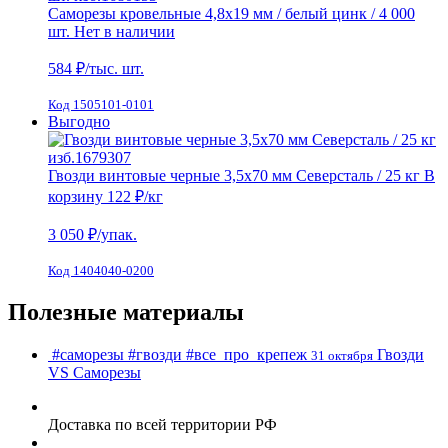
Саморезы кровельные 4,8х19 мм / белый цинк / 4 000
шт.
Нет в наличии
584
₽/тыс. шт.
Код 1505101-0101
Выгодно
Гвозди винтовые черные 3,5х70 мм Северсталь / 25 кг
В
корзину
122 ₽
/кг
3 050
₽/упак.
Код 1404040-0200
Полезные материалы
#саморезы
#гвозди
#все_про_крепеж
Гвозди
31 октября
VS Cаморезы
Доставка по всей территории РФ