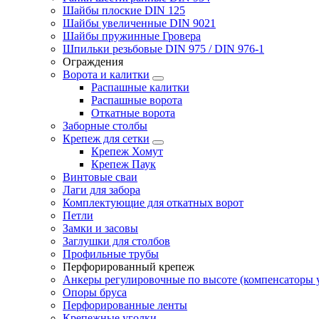
Шайбы плоские DIN 125
Шайбы увеличенные DIN 9021
Шайбы пружинные Гровера
Шпильки резьбовые DIN 975 / DIN 976-1
Ограждения
Ворота и калитки
Распашные калитки
Распашные ворота
Откатные ворота
Заборные столбы
Крепеж для сетки
Крепеж Хомут
Крепеж Паук
Винтовые сваи
Лаги для забора
Комплектующие для откатных ворот
Петли
Замки и засовы
Заглушки для столбов
Профильные трубы
Перфорированный крепеж
Анкеры регулировочные по высоте (компенсаторы у
Опоры бруса
Перфорированные ленты
Крепежные уголки