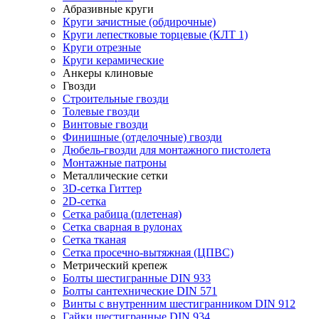
Абразивные круги
Круги зачистные (обдирочные)
Круги лепестковые торцевые (КЛТ 1)
Круги отрезные
Круги керамические
Анкеры клиновые
Гвозди
Строительные гвозди
Толевые гвозди
Винтовые гвозди
Финишные (отделочные) гвозди
Дюбель-гвозди для монтажного пистолета
Монтажные патроны
Металлические сетки
3D-сетка Гиттер
2D-сетка
Сетка рабица (плетеная)
Сетка сварная в рулонах
Сетка тканая
Сетка просечно-вытяжная (ЦПВС)
Метрический крепеж
Болты шестигранные DIN 933
Болты сантехнические DIN 571
Винты с внутренним шестигранником DIN 912
Гайки шестигранные DIN 934