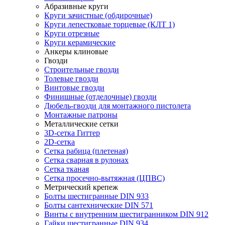
Абразивные круги
Круги зачистные (обдирочные)
Круги лепестковые торцевые (КЛТ 1)
Круги отрезные
Круги керамические
Анкеры клиновые
Гвозди
Строительные гвозди
Толевые гвозди
Винтовые гвозди
Финишные (отделочные) гвозди
Дюбель-гвозди для монтажного пистолета
Монтажные патроны
Металлические сетки
3D-сетка Гиттер
2D-сетка
Сетка рабица (плетеная)
Сетка сварная в рулонах
Сетка тканая
Сетка просечно-вытяжная (ЦПВС)
Метрический крепеж
Болты шестигранные DIN 933
Болты сантехнические DIN 571
Винты с внутренним шестигранником DIN 912
Гайки шестигранные DIN 934