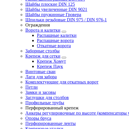
Шайбы плоские DIN 125
Шайбы увеличенные DIN 9021
Шайбы пружинные Гровера
Шпильки резьбовые DIN 975 / DIN 976-1
Ограждения
Ворота и калитки
Распашные калитки
Распашные ворота
Откатные ворота
Заборные столбы
Крепеж для сетки
Крепеж Хомут
Крепеж Паук
Винтовые сваи
Лаги для забора
Комплектующие для откатных ворот
Петли
Замки и засовы
Заглушки для столбов
Профильные трубы
Перфорированный крепеж
Анкеры регулировочные по высоте (компенсаторы у
Опоры бруса
Перфорированные ленты
Крепежные уголки