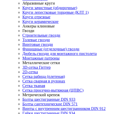
Абразивные круги
Круги зачистные (обдирочные)
Круги лепестковые торцевые (КЛТ 1)
Круги отрезные
Круги керамические
Анкеры клиновые
Гвозди
Строительные гвозди
Толевые гвозди
Винтовые гвозди
Финишные (отделочные) гвозди
Дюбель-гвозди для монтажного пистолета
Монтажные патроны
Металлические сетки
3D-сетка Гиттер
2D-сетка
Сетка рабица (плетеная)
Сетка сварная в рулонах
Сетка тканая
Сетка просечно-вытяжная (ЦПВС)
Метрический крепеж
Болты шестигранные DIN 933
Болты сантехнические DIN 571
Винты с внутренним шестигранником DIN 912
Гайки шестигранные DIN 934