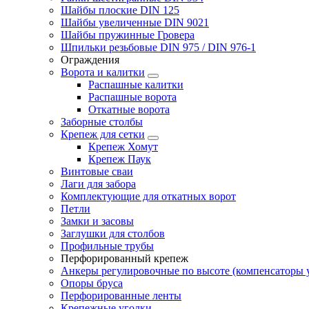
Шайбы плоские DIN 125
Шайбы увеличенные DIN 9021
Шайбы пружинные Гровера
Шпильки резьбовые DIN 975 / DIN 976-1
Ограждения
Ворота и калитки
Распашные калитки
Распашные ворота
Откатные ворота
Заборные столбы
Крепеж для сетки
Крепеж Хомут
Крепеж Паук
Винтовые сваи
Лаги для забора
Комплектующие для откатных ворот
Петли
Замки и засовы
Заглушки для столбов
Профильные трубы
Перфорированный крепеж
Анкеры регулировочные по высоте (компенсаторы у
Опоры бруса
Перфорированные ленты
Крепежные уголки