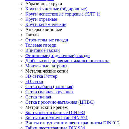
Абразивные круги
Круги зачистные (обдирочные)
Круги лепестковые торцевые (КЛТ 1)
Круги отрезные
Круги керамические
Анкеры клиновые
Гвозди
Строительные гвозди
Толевые гвозди
Винтовые гвозди
Финишные (отделочные) гвозди
Дюбель-гвозди для монтажного пистолета
Монтажные патроны
Металлические сетки
3D-сетка Гиттер
2D-сетка
Сетка рабица (плетеная)
Сетка сварная в рулонах
Сетка тканая
Сетка просечно-вытяжная (ЦПВС)
Метрический крепеж
Болты шестигранные DIN 933
Болты сантехнические DIN 571
Винты с внутренним шестигранником DIN 912
Гайки шестигранные DIN 934