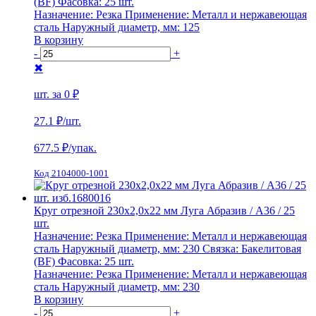
(BF)
Фасовка:
25 шт.
Назначение:
Резка
Применение:
Металл и нержавеющая
сталь
Наружный диаметр, мм:
125
В корзину
-
+
✖
шт. за
0 ₽
27.1 ₽
/шт.
677.5
₽/упак.
Код 2104000-1001
Круг отрезной 230х2,0х22 мм Луга Абразив / А36 / 25
шт.
Назначение:
Резка
Применение:
Металл и нержавеющая
сталь
Наружный диаметр, мм:
230
Связка:
Бакелитовая
(BF)
Фасовка:
25 шт.
Назначение:
Резка
Применение:
Металл и нержавеющая
сталь
Наружный диаметр, мм:
230
В корзину
-
+