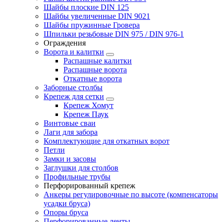
Шайбы плоские DIN 125
Шайбы увеличенные DIN 9021
Шайбы пружинные Гровера
Шпильки резьбовые DIN 975 / DIN 976-1
Ограждения
Ворота и калитки
Распашные калитки
Распашные ворота
Откатные ворота
Заборные столбы
Крепеж для сетки
Крепеж Хомут
Крепеж Паук
Винтовые сваи
Лаги для забора
Комплектующие для откатных ворот
Петли
Замки и засовы
Заглушки для столбов
Профильные трубы
Перфорированный крепеж
Анкеры регулировочные по высоте (компенсаторы
усадки бруса)
Опоры бруса
Перфорированные ленты