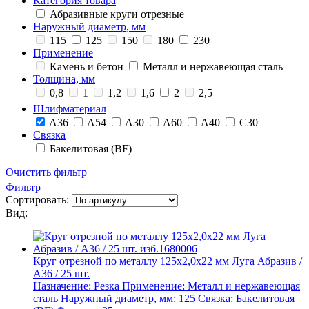
Категория товара
Абразивные круги отрезные
Наружный диаметр, мм
115
125
150
180
230
Применение
Камень и бетон
Металл и нержавеющая сталь
Толщина, мм
0,8
1
1,2
1,6
2
2,5
Шлифматериал
A36
A54
A30
A60
A40
C30
Связка
Бакелитовая (BF)
Очистить фильтр
Фильтр
Сортировать:
Вид:
Круг отрезной по металлу 125х2,0х22 мм Луга Абразив /
А36 / 25 шт.
Назначение:
Резка
Применение:
Металл и нержавеющая
сталь
Наружный диаметр, мм:
125
Связка:
Бакелитовая