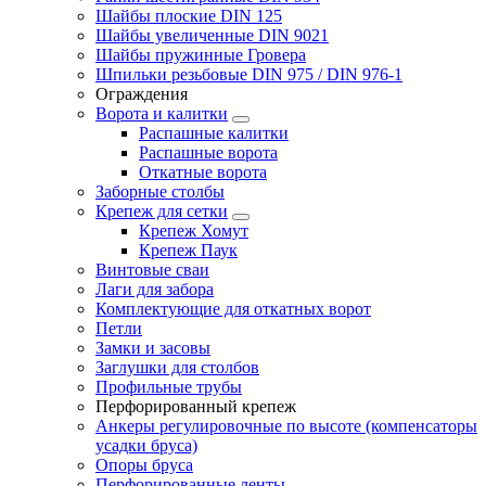
Шайбы плоские DIN 125
Шайбы увеличенные DIN 9021
Шайбы пружинные Гровера
Шпильки резьбовые DIN 975 / DIN 976-1
Ограждения
Ворота и калитки
Распашные калитки
Распашные ворота
Откатные ворота
Заборные столбы
Крепеж для сетки
Крепеж Хомут
Крепеж Паук
Винтовые сваи
Лаги для забора
Комплектующие для откатных ворот
Петли
Замки и засовы
Заглушки для столбов
Профильные трубы
Перфорированный крепеж
Анкеры регулировочные по высоте (компенсаторы
усадки бруса)
Опоры бруса
Перфорированные ленты