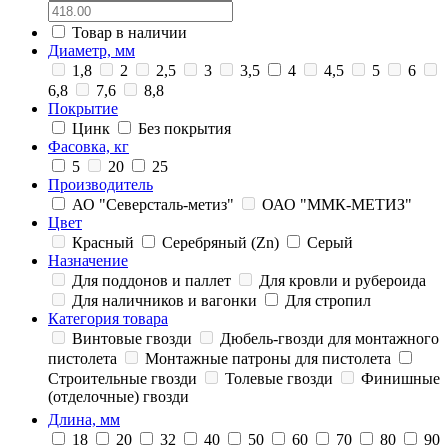
Товар в наличии
Диаметр, мм
1,8
2
2,5
3
3,5
4
4,5
5
6
6,8
7,6
8,8
Покрытие
Цинк
Без покрытия
Фасовка, кг
5
20
25
Производитель
АО "Северсталь-метиз"
ОАО "ММК-МЕТИЗ"
Цвет
Красный
Серебряный (Zn)
Серый
Назначение
Для поддонов и паллет
Для кровли и рубероида
Для наличников и вагонки
Для стропил
Категория товара
Винтовые гвозди
Дюбель-гвозди для монтажного
пистолета
Монтажные патроны для пистолета
Строительные гвозди
Толевые гвозди
Финишные
(отделочные) гвозди
Длина, мм
18
20
32
40
50
60
70
80
90