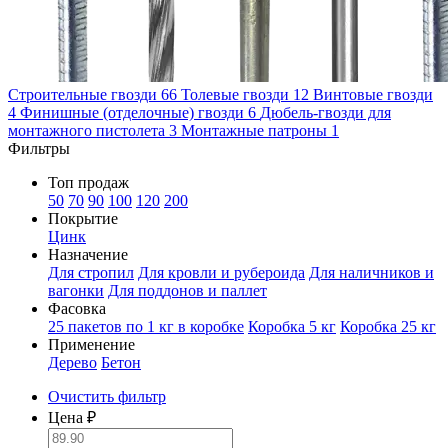
Строительные гвозди
66
Толевые гвозди
12
Винтовые гвозди
4
Финишные (отделочные) гвозди
6
Дюбель-гвозди для
монтажного пистолета
3
Монтажные патроны
1
Фильтры
Топ продаж
50
70
90
100
120
200
Покрытие
Цинк
Назначение
Для стропил
Для кровли и рубероида
Для наличников и
вагонки
Для поддонов и паллет
Фасовка
25 пакетов по 1 кг в коробке
Коробка 5 кг
Коробка 25 кг
Применение
Дерево
Бетон
Очистить фильтр
Цена ₽