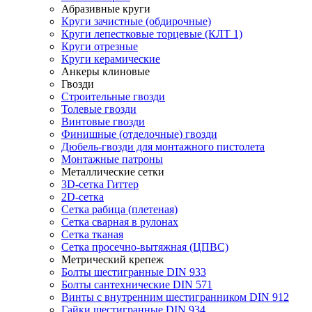
Абразивные круги
Круги зачистные (обдирочные)
Круги лепестковые торцевые (КЛТ 1)
Круги отрезные
Круги керамические
Анкеры клиновые
Гвозди
Строительные гвозди
Толевые гвозди
Винтовые гвозди
Финишные (отделочные) гвозди
Дюбель-гвозди для монтажного пистолета
Монтажные патроны
Металлические сетки
3D-сетка Гиттер
2D-сетка
Сетка рабица (плетеная)
Сетка сварная в рулонах
Сетка тканая
Сетка просечно-вытяжная (ЦПВС)
Метрический крепеж
Болты шестигранные DIN 933
Болты сантехнические DIN 571
Винты с внутренним шестигранником DIN 912
Гайки шестигранные DIN 934