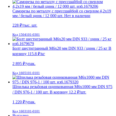
Саморезы по металлу с прессшайбой со сверлом 4,2х19
мм / белый цинк / 12 000 шт.
Нет в наличии
228
₽/тыс. шт.
Код 1504101-0301
Болт шестигранный М6х20 мм DIN 933 / цинк / 25 кг
В
корзину
115.8 ₽
/кг
2 895
₽/упак.
Код 1605101-0101
Шпилька резьбовая оцинкованная М6х1000 мм DIN 975
/ DIN 976-1 / 100 шт.
В корзину
12.2 ₽
/шт.
1 220
₽/упак.
Код 1603101-0101
Выгодно