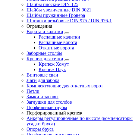
Шайбы плоские DIN 125
Шайбы увеличенные DIN 9021
Шайбы пружинные Гровера
Шпильки резьбовые DIN 975 / DIN 976-1
Ограждения
Ворота и калитки
Распашные калитки
Распашные ворота
Откатные ворота
Заборные столбы
Крепеж для сетки
Крепеж Хомут
Крепеж Паук
Винтовые сваи
Лаги для забора
Комплектующие для откатных ворот
Петли
Замки и засовы
Заглушки для столбов
Профильные трубы
Перфорированный крепеж
Анкеры регулировочные по высоте (компенсаторы
усадки бруса)
Опоры бруса
Перфорированные ленты