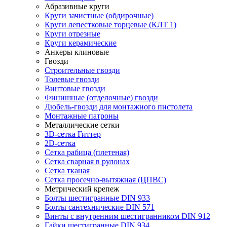
Абразивные круги
Круги зачистные (обдирочные)
Круги лепестковые торцевые (КЛТ 1)
Круги отрезные
Круги керамические
Анкеры клиновые
Гвозди
Строительные гвозди
Толевые гвозди
Винтовые гвозди
Финишные (отделочные) гвозди
Дюбель-гвозди для монтажного пистолета
Монтажные патроны
Металлические сетки
3D-сетка Гиттер
2D-сетка
Сетка рабица (плетеная)
Сетка сварная в рулонах
Сетка тканая
Сетка просечно-вытяжная (ЦПВС)
Метрический крепеж
Болты шестигранные DIN 933
Болты сантехнические DIN 571
Винты с внутренним шестигранником DIN 912
Гайки шестигранные DIN 934