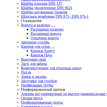
Шайбы плоские DIN 125
Шайбы увеличенные DIN 9021
Шайбы пружинные Гровера
Шпильки резьбовые DIN 975 / DIN 976-1
Ограждения
Ворота и калитки
Распашные калитки
Распашные ворота
Откатные ворота
Заборные столбы
Крепеж для сетки
Крепеж Хомут
Крепеж Паук
Винтовые сваи
Лаги для забора
Комплектующие для откатных ворот
Петли
Замки и засовы
Заглушки для столбов
Профильные трубы
Перфорированный крепеж
Анкеры регулировочные по высоте (компенсаторы у
Опоры бруса
Перфорированные ленты
Крепежные уголки