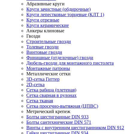
Абразивные круги
Круги зачистные (обдирочные)
Круги лепестковые торцевые (КЛТ 1)
Круги отрезные
Круги керамические
Анкеры клиновые
Гвозди
Строительные гвозди
Толевые гвозди
Винтовые гвозди
Финишные (отделочные) гвозди
Дюбель-гвозди для монтажного пистолета
Монтажные патроны
Металлические сетки
3D-сетка Гиттер
2D-сетка
Сетка рабица (плетеная)
Сетка сварная в рулонах
Сетка тканая
Сетка просечно-вытяжная (ЦПВС)
Метрический крепеж
Болты шестигранные DIN 933
Болты сантехнические DIN 571
Винты с внутренним шестигранником DIN 912
Гайки шестигранные DIN 934