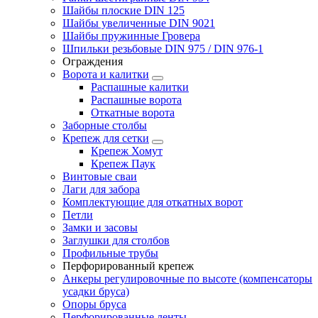
Шайбы плоские DIN 125
Шайбы увеличенные DIN 9021
Шайбы пружинные Гровера
Шпильки резьбовые DIN 975 / DIN 976-1
Ограждения
Ворота и калитки
Распашные калитки
Распашные ворота
Откатные ворота
Заборные столбы
Крепеж для сетки
Крепеж Хомут
Крепеж Паук
Винтовые сваи
Лаги для забора
Комплектующие для откатных ворот
Петли
Замки и засовы
Заглушки для столбов
Профильные трубы
Перфорированный крепеж
Анкеры регулировочные по высоте (компенсаторы
усадки бруса)
Опоры бруса
Перфорированные ленты