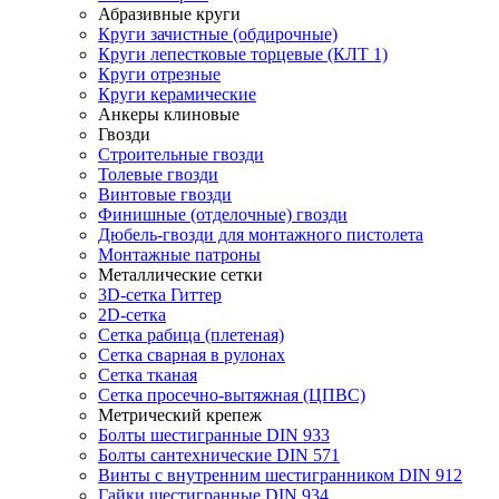
Абразивные круги
Круги зачистные (обдирочные)
Круги лепестковые торцевые (КЛТ 1)
Круги отрезные
Круги керамические
Анкеры клиновые
Гвозди
Строительные гвозди
Толевые гвозди
Винтовые гвозди
Финишные (отделочные) гвозди
Дюбель-гвозди для монтажного пистолета
Монтажные патроны
Металлические сетки
3D-сетка Гиттер
2D-сетка
Сетка рабица (плетеная)
Сетка сварная в рулонах
Сетка тканая
Сетка просечно-вытяжная (ЦПВС)
Метрический крепеж
Болты шестигранные DIN 933
Болты сантехнические DIN 571
Винты с внутренним шестигранником DIN 912
Гайки шестигранные DIN 934