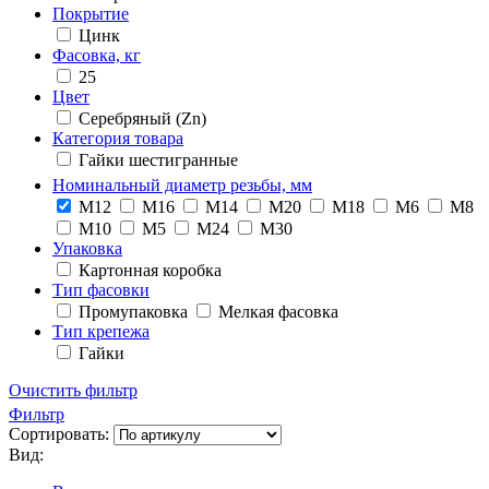
Покрытие
Цинк
Фасовка, кг
25
Цвет
Серебряный (Zn)
Категория товара
Гайки шестигранные
Номинальный диаметр резьбы, мм
М12
М16
М14
М20
М18
М6
М8
М10
М5
М24
М30
Упаковка
Картонная коробка
Тип фасовки
Промупаковка
Мелкая фасовка
Тип крепежа
Гайки
Очистить фильтр
Фильтр
Сортировать:
Вид: