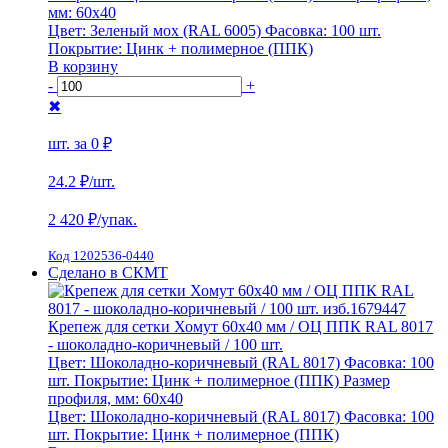
мм:
60х40
Цвет:
Зеленый мох (RAL 6005)
Фасовка:
100 шт.
Покрытие:
Цинк + полимерное (ППК)
В корзину
-
+
✖
шт. за
0 ₽
24.2 ₽
/шт.
2 420
₽/упак.
Код 1202536-0440
Сделано в СКМТ
Крепеж для сетки Хомут 60х40 мм / ОЦ ППК RAL 8017
- шоколадно-коричневый / 100 шт.
Цвет:
Шоколадно-коричневый (RAL 8017)
Фасовка:
100
шт.
Покрытие:
Цинк + полимерное (ППК)
Размер
профиля, мм:
60х40
Цвет:
Шоколадно-коричневый (RAL 8017)
Фасовка:
100
шт.
Покрытие:
Цинк + полимерное (ППК)