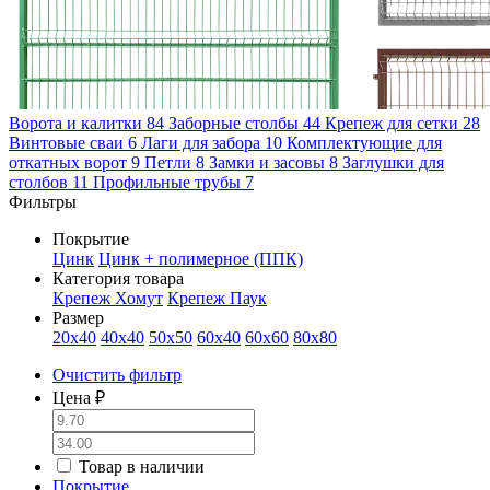
Ворота и калитки
84
Заборные столбы
44
Крепеж для сетки
28
Винтовые сваи
6
Лаги для забора
10
Комплектующие для
откатных ворот
9
Петли
8
Замки и засовы
8
Заглушки для
столбов
11
Профильные трубы
7
Фильтры
Покрытие
Цинк
Цинк + полимерное (ППК)
Категория товара
Крепеж Хомут
Крепеж Паук
Размер
20х40
40х40
50х50
60х40
60х60
80х80
Очистить фильтр
Цена ₽
Товар в наличии
Покрытие