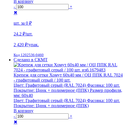
В корзину
-
+
✖
шт. за
0 ₽
24.2 ₽
/шт.
2 420
₽/упак.
Код 1202536-0460
Сделано в СКМТ
Крепеж для сетки Хомут 60х40 мм / ОЦ ППК RAL 7024
- графитовый серый / 100 шт.
Цвет:
Графитовый серый (RAL 7024)
Фасовка:
100 шт.
Покрытие:
Цинк + полимерное (ППК)
Размер профиля,
мм:
60х40
Цвет:
Графитовый серый (RAL 7024)
Фасовка:
100 шт.
Покрытие:
Цинк + полимерное (ППК)
В корзину
-
+
✖