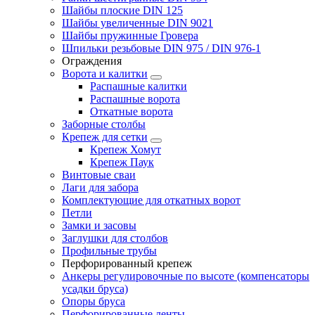
Шайбы плоские DIN 125
Шайбы увеличенные DIN 9021
Шайбы пружинные Гровера
Шпильки резьбовые DIN 975 / DIN 976-1
Ограждения
Ворота и калитки
Распашные калитки
Распашные ворота
Откатные ворота
Заборные столбы
Крепеж для сетки
Крепеж Хомут
Крепеж Паук
Винтовые сваи
Лаги для забора
Комплектующие для откатных ворот
Петли
Замки и засовы
Заглушки для столбов
Профильные трубы
Перфорированный крепеж
Анкеры регулировочные по высоте (компенсаторы
усадки бруса)
Опоры бруса
Перфорированные ленты