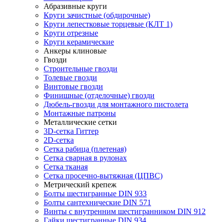
Абразивные круги
Круги зачистные (обдирочные)
Круги лепестковые торцевые (КЛТ 1)
Круги отрезные
Круги керамические
Анкеры клиновые
Гвозди
Строительные гвозди
Толевые гвозди
Винтовые гвозди
Финишные (отделочные) гвозди
Дюбель-гвозди для монтажного пистолета
Монтажные патроны
Металлические сетки
3D-сетка Гиттер
2D-сетка
Сетка рабица (плетеная)
Сетка сварная в рулонах
Сетка тканая
Сетка просечно-вытяжная (ЦПВС)
Метрический крепеж
Болты шестигранные DIN 933
Болты сантехнические DIN 571
Винты с внутренним шестигранником DIN 912
Гайки шестигранные DIN 934