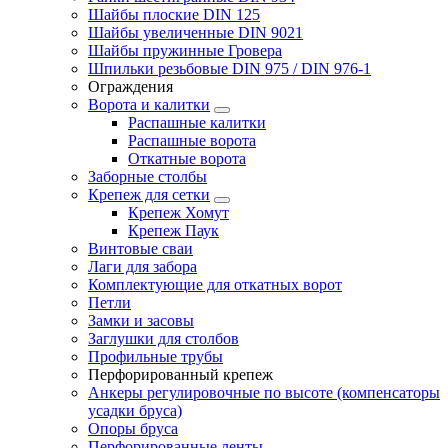
Шайбы плоские DIN 125
Шайбы увеличенные DIN 9021
Шайбы пружинные Гровера
Шпильки резьбовые DIN 975 / DIN 976-1
Ограждения
Ворота и калитки
Распашные калитки
Распашные ворота
Откатные ворота
Заборные столбы
Крепеж для сетки
Крепеж Хомут
Крепеж Паук
Винтовые сваи
Лаги для забора
Комплектующие для откатных ворот
Петли
Замки и засовы
Заглушки для столбов
Профильные трубы
Перфорированный крепеж
Анкеры регулировочные по высоте (компенсаторы
усадки бруса)
Опоры бруса
Перфорированные ленты