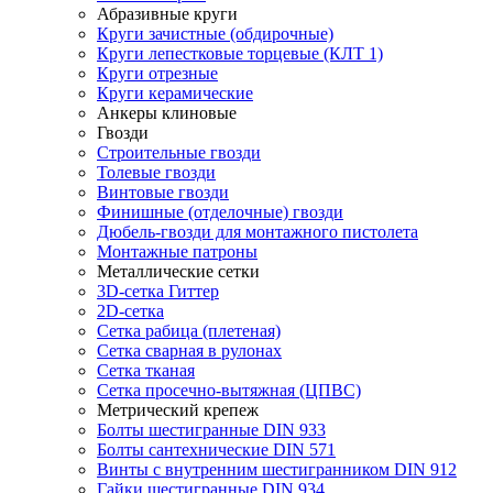
Абразивные круги
Круги зачистные (обдирочные)
Круги лепестковые торцевые (КЛТ 1)
Круги отрезные
Круги керамические
Анкеры клиновые
Гвозди
Строительные гвозди
Толевые гвозди
Винтовые гвозди
Финишные (отделочные) гвозди
Дюбель-гвозди для монтажного пистолета
Монтажные патроны
Металлические сетки
3D-сетка Гиттер
2D-сетка
Сетка рабица (плетеная)
Сетка сварная в рулонах
Сетка тканая
Сетка просечно-вытяжная (ЦПВС)
Метрический крепеж
Болты шестигранные DIN 933
Болты сантехнические DIN 571
Винты с внутренним шестигранником DIN 912
Гайки шестигранные DIN 934