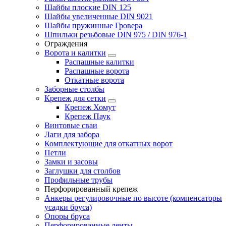
Шайбы плоские DIN 125
Шайбы увеличенные DIN 9021
Шайбы пружинные Гровера
Шпильки резьбовые DIN 975 / DIN 976-1
Ограждения
Ворота и калитки
Распашные калитки
Распашные ворота
Откатные ворота
Заборные столбы
Крепеж для сетки
Крепеж Хомут
Крепеж Паук
Винтовые сваи
Лаги для забора
Комплектующие для откатных ворот
Петли
Замки и засовы
Заглушки для столбов
Профильные трубы
Перфорированный крепеж
Анкеры регулировочные по высоте (компенсаторы
усадки бруса)
Опоры бруса
Перфорированные ленты