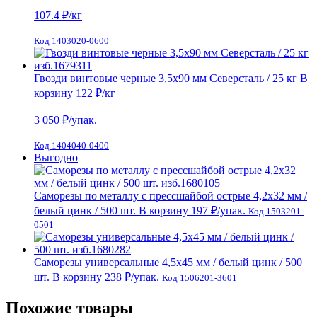
107.4
₽/кг
Код 1403020-0600
Гвозди винтовые черные 3,5х90 мм Северсталь / 25 кг
В
корзину
122 ₽
/кг
3 050
₽/упак.
Код 1404040-0400
Выгодно
Саморезы по металлу с прессшайбой острые 4,2х32 мм /
белый цинк / 500 шт.
В корзину
197 ₽
/упак.
Код 1503201-
0501
Саморезы универсальные 4,5х45 мм / белый цинк / 500
шт.
В корзину
238 ₽
/упак.
Код 1506201-3601
Похожие товары