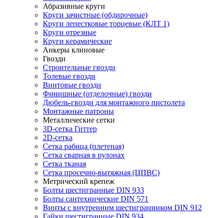
Абразивные круги
Круги зачистные (обдирочные)
Круги лепестковые торцевые (КЛТ 1)
Круги отрезные
Круги керамические
Анкеры клиновые
Гвозди
Строительные гвозди
Толевые гвозди
Винтовые гвозди
Финишные (отделочные) гвозди
Дюбель-гвозди для монтажного пистолета
Монтажные патроны
Металлические сетки
3D-сетка Гиттер
2D-сетка
Сетка рабица (плетеная)
Сетка сварная в рулонах
Сетка тканая
Сетка просечно-вытяжная (ЦПВС)
Метрический крепеж
Болты шестигранные DIN 933
Болты сантехнические DIN 571
Винты с внутренним шестигранником DIN 912
Гайки шестигранные DIN 934