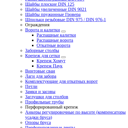
Шайбы плоские DIN 125
Шайбы увеличенные DIN 9021
Шайбы пружинные Гровера
Шпильки резьбовые DIN 975 / DIN 976-1
Ограждения
Ворота и калитки
Распашные калитки
Распашные ворота
Откатные ворота
Заборные столбы
Крепеж для сетки
Крепеж Хомут
Крепеж Паук
Винтовые сваи
Лаги для забора
Комплектующие для откатных ворот
Петли
Замки и засовы
Заглушки для столбов
Профильные трубы
Перфорированный крепеж
Анкеры регулировочные по высоте (компенсаторы
усадки бруса)
Опоры бруса
Перфорированные ленты