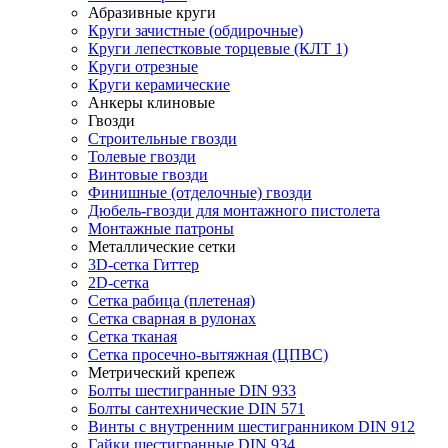
Абразивные круги
Круги зачистные (обдирочные)
Круги лепестковые торцевые (КЛТ 1)
Круги отрезные
Круги керамические
Анкеры клиновые
Гвозди
Строительные гвозди
Толевые гвозди
Винтовые гвозди
Финишные (отделочные) гвозди
Дюбель-гвозди для монтажного пистолета
Монтажные патроны
Металлические сетки
3D-сетка Гиттер
2D-сетка
Сетка рабица (плетеная)
Сетка сварная в рулонах
Сетка тканая
Сетка просечно-вытяжная (ЦПВС)
Метрический крепеж
Болты шестигранные DIN 933
Болты сантехнические DIN 571
Винты с внутренним шестигранником DIN 912
Гайки шестигранные DIN 934