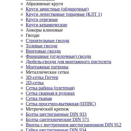
Абразивные круги
Круги зачистные (обдирочные)
Круги лепестковые торцевые (КЛТ 1)
Круги отрезные
Круги керамические
Анкеры клиновые
Гвозди
Строительные гвозди
Толевые гвозди
Винтовые гвозди
Финишные (отделочные) гвозди
Дюбель-гвозди для монтажного пистолета
Монтажные патроны
Металлические сетки
3D-сетка Гиттер
2D-сетка
Сетка рабица (плетеная)
Сетка сварная в рулонах
Сетка тканая
Сетка просечно-вытяжная (ЦПВС)
Метрический крепеж
Болты шестигранные DIN 933
Болты сантехнические DIN 571
Винты с внутренним шестигранником DIN 912
Гайки шестигранные DIN 934