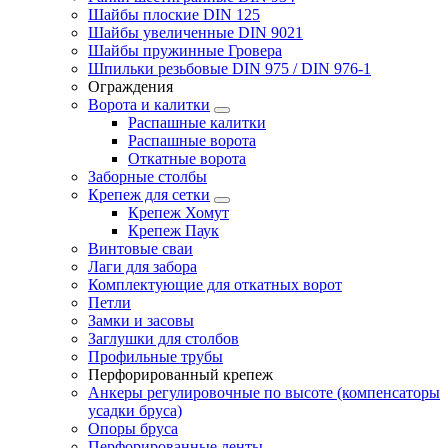
Шайбы плоские DIN 125
Шайбы увеличенные DIN 9021
Шайбы пружинные Гровера
Шпильки резьбовые DIN 975 / DIN 976-1
Ограждения
Ворота и калитки
Распашные калитки
Распашные ворота
Откатные ворота
Заборные столбы
Крепеж для сетки
Крепеж Хомут
Крепеж Паук
Винтовые сваи
Лаги для забора
Комплектующие для откатных ворот
Петли
Замки и засовы
Заглушки для столбов
Профильные трубы
Перфорированный крепеж
Анкеры регулировочные по высоте (компенсаторы
усадки бруса)
Опоры бруса
Перфорированные ленты