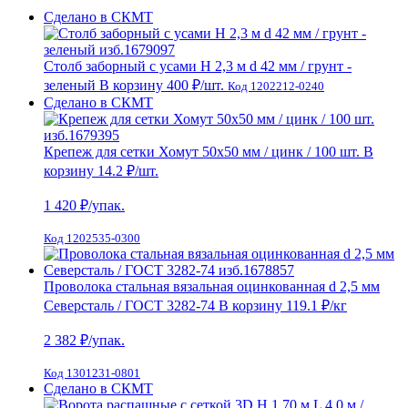
Сделано в СКМТ
Столб заборный с усами H 2,3 м d 42 мм / грунт -
зеленый
В корзину
400 ₽
/шт.
Код 1202212-0240
Сделано в СКМТ
Крепеж для сетки Хомут 50х50 мм / цинк / 100 шт.
В
корзину
14.2 ₽
/шт.
1 420
₽/упак.
Код 1202535-0300
Проволока стальная вязальная оцинкованная d 2,5 мм
Северсталь / ГОСТ 3282-74
В корзину
119.1 ₽
/кг
2 382
₽/упак.
Код 1301231-0801
Сделано в СКМТ