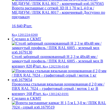
Ворота распашные с сеткой 3D Н 1,70 м L 4,0 м /
МЕДИУМ / ППК RAL 8017 - коричневый
Доступно по
предзаказу
16 840
₽/шт.
Код 1201224-0260
Сделано в СКМТ
Столб заборный оцинкованный H 2,3 м 48х48 мм /
замкнутый профиль / ППК RAL 6005 - зеленый мох
В
корзину
820 ₽
/шт.
Код 1202336-0140
Проволока стальная вязальная оцинкованная d 2,0 мм /
ПВХ RAL 7024 – графитовый серый / моток 1 кг
В
корзину
168 ₽
/шт.
Код 1301242-0191
Сделано в СКМТ