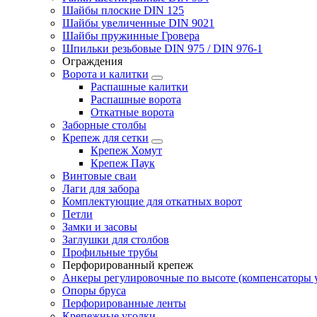
Шайбы плоские DIN 125
Шайбы увеличенные DIN 9021
Шайбы пружинные Гровера
Шпильки резьбовые DIN 975 / DIN 976-1
Ограждения
Ворота и калитки
Распашные калитки
Распашные ворота
Откатные ворота
Заборные столбы
Крепеж для сетки
Крепеж Хомут
Крепеж Паук
Винтовые сваи
Лаги для забора
Комплектующие для откатных ворот
Петли
Замки и засовы
Заглушки для столбов
Профильные трубы
Перфорированный крепеж
Анкеры регулировочные по высоте (компенсаторы у
Опоры бруса
Перфорированные ленты
Крепежные уголки