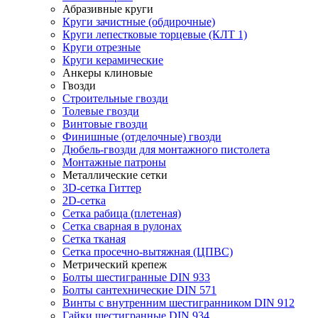
Абразивные круги
Круги зачистные (обдирочные)
Круги лепестковые торцевые (КЛТ 1)
Круги отрезные
Круги керамические
Анкеры клиновые
Гвозди
Строительные гвозди
Толевые гвозди
Винтовые гвозди
Финишные (отделочные) гвозди
Дюбель-гвозди для монтажного пистолета
Монтажные патроны
Металлические сетки
3D-сетка Гиттер
2D-сетка
Сетка рабица (плетеная)
Сетка сварная в рулонах
Сетка тканая
Сетка просечно-вытяжная (ЦПВС)
Метрический крепеж
Болты шестигранные DIN 933
Болты сантехнические DIN 571
Винты с внутренним шестигранником DIN 912
Гайки шестигранные DIN 934