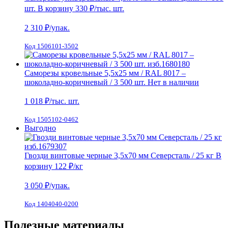
шт.
В корзину
330 ₽
/тыс. шт.
2 310
₽/упак.
Код 1506101-3502
Саморезы кровельные 5,5х25 мм / RAL 8017 –
шоколадно-коричневый / 3 500 шт.
Нет в наличии
1 018
₽/тыс. шт.
Код 1505102-0462
Выгодно
Гвозди винтовые черные 3,5х70 мм Северсталь / 25 кг
В
корзину
122 ₽
/кг
3 050
₽/упак.
Код 1404040-0200
Полезные материалы