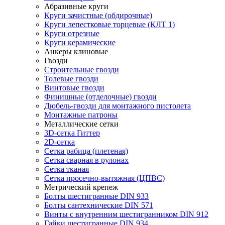
Абразивные круги
Круги зачистные (обдирочные)
Круги лепестковые торцевые (КЛТ 1)
Круги отрезные
Круги керамические
Анкеры клиновые
Гвозди
Строительные гвозди
Толевые гвозди
Винтовые гвозди
Финишные (отделочные) гвозди
Дюбель-гвозди для монтажного пистолета
Монтажные патроны
Металлические сетки
3D-сетка Гиттер
2D-сетка
Сетка рабица (плетеная)
Сетка сварная в рулонах
Сетка тканая
Сетка просечно-вытяжная (ЦПВС)
Метрический крепеж
Болты шестигранные DIN 933
Болты сантехнические DIN 571
Винты с внутренним шестигранником DIN 912
Гайки шестигранные DIN 934