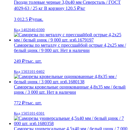
Гвозди толевые черные 3,0х40 мм Северсталь / ГОСТ
4029-63 / 25 кг
В корзину
120.5 ₽
/кг
3 012.5
₽/упак.
Код 1402040-0300
Саморезы по металлу с прессшайбой острые 4,2х25 мм /
белый цинк / 9 000 шт.
Нет в наличии
249
₽/тыс. шт.
Код 1503101-0402
Саморезы кровельные оцинкованные 4,8х35 мм / белый
цинк / 3 000 шт.
Нет в наличии
772
₽/тыс. шт.
Код 1505101-0301
Саморезы универсальные 4,5х40 мм / белый цинк / 7 000