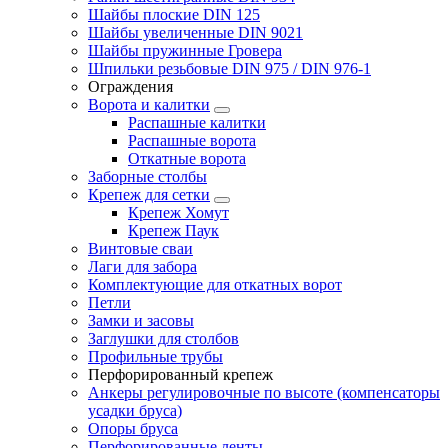
Шайбы плоские DIN 125
Шайбы увеличенные DIN 9021
Шайбы пружинные Гровера
Шпильки резьбовые DIN 975 / DIN 976-1
Ограждения
Ворота и калитки
Распашные калитки
Распашные ворота
Откатные ворота
Заборные столбы
Крепеж для сетки
Крепеж Хомут
Крепеж Паук
Винтовые сваи
Лаги для забора
Комплектующие для откатных ворот
Петли
Замки и засовы
Заглушки для столбов
Профильные трубы
Перфорированный крепеж
Анкеры регулировочные по высоте (компенсаторы
усадки бруса)
Опоры бруса
Перфорированные ленты