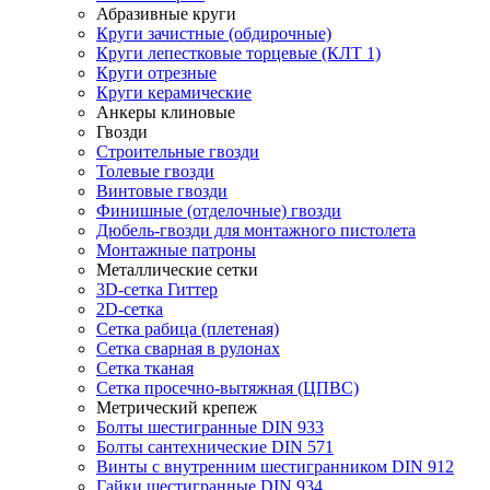
Абразивные круги
Круги зачистные (обдирочные)
Круги лепестковые торцевые (КЛТ 1)
Круги отрезные
Круги керамические
Анкеры клиновые
Гвозди
Строительные гвозди
Толевые гвозди
Винтовые гвозди
Финишные (отделочные) гвозди
Дюбель-гвозди для монтажного пистолета
Монтажные патроны
Металлические сетки
3D-сетка Гиттер
2D-сетка
Сетка рабица (плетеная)
Сетка сварная в рулонах
Сетка тканая
Сетка просечно-вытяжная (ЦПВС)
Метрический крепеж
Болты шестигранные DIN 933
Болты сантехнические DIN 571
Винты с внутренним шестигранником DIN 912
Гайки шестигранные DIN 934