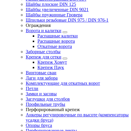
Шайбы плоские DIN 125
Шайбы увеличенные DIN 9021
Шайбы пружинные Гровера
Шпильки резьбовые DIN 975 / DIN 976-1
Ограждения
Ворота и калитки
Распашные калитки
Распашные ворота
Откатные ворота
Заборные столбы
Крепеж для сетки
Крепеж Хомут
Крепеж Паук
Винтовые сваи
Лаги для забора
Комплектующие для откатных ворот
Петли
Замки и засовы
Заглушки для столбов
Профильные трубы
Перфорированный крепеж
Анкеры регулировочные по высоте (компенсаторы
усадки бруса)
Опоры бруса
Перфорированные ленты