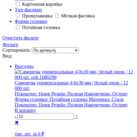
Картонная коробка
Тип фасовки
Промупаковка
Мелкая фасовка
Форма головки
Потайная головка
Очистить фильтр
Фильтр
Сортировать:
Вид:
Выгодно
Саморезы универсальные 4,0х30 мм / белый цинк / 12
000 шт.
Покрытие:
Цинк
Резьба:
Полная
Наконечник:
Острие
Форма головки:
Потайная головка
Материал:
Сталь
Покрытие:
Цинк
Резьба:
Полная
Наконечник:
Острие
В корзину
-
+
✖
тыс. шт. за
0 ₽