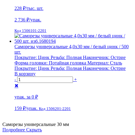
228 ₽
/тыс. шт.
2 736
₽/упак.
Код 1506101-2201
Саморезы универсальные 4,0х30 мм / белый цинк / 500
шт.
Покрытие:
Цинк
Резьба:
Полная
Наконечник:
Острие
Форма головки:
Потайная головка
Материал:
Сталь
Покрытие:
Цинк
Резьба:
Полная
Наконечник:
Острие
В корзину
-
+
✖
упак. за
0 ₽
159 ₽
/упак.
Код 1506201-2201
Саморезы универсальные 30 мм
Подробнее
Скрыть