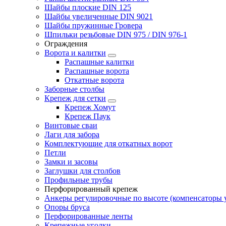
Шайбы плоские DIN 125
Шайбы увеличенные DIN 9021
Шайбы пружинные Гровера
Шпильки резьбовые DIN 975 / DIN 976-1
Ограждения
Ворота и калитки
Распашные калитки
Распашные ворота
Откатные ворота
Заборные столбы
Крепеж для сетки
Крепеж Хомут
Крепеж Паук
Винтовые сваи
Лаги для забора
Комплектующие для откатных ворот
Петли
Замки и засовы
Заглушки для столбов
Профильные трубы
Перфорированный крепеж
Анкеры регулировочные по высоте (компенсаторы у
Опоры бруса
Перфорированные ленты
Крепежные уголки