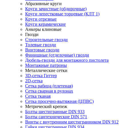
Абразивные круги
Круги зачистные (обдирочные)
Круги лепестковые торцевые (КЛТ 1)
Круги отрезные
Круги керамические
Анкеры клиновые
Гвозди
Строительные гвозди
Толевые гвозди
Винтовые гвозди
Финишные (отделочные) гвозди
Дюбель-гвозди для монтажного пистолета
Монтажные патроны
Металлические сетки
3D-сетка Гиттер
2D-сетка
Сетка рабица (плетеная)
Сетка сварная в рулонах
Сетка тканая
Сетка просечно-вытяжная (ЦПВС)
Метрический крепеж
Болты шестигранные DIN 933
Болты сантехнические DIN 571
Винты с внутренним шестигранником DIN 912
Гайки шестигранные DIN 934